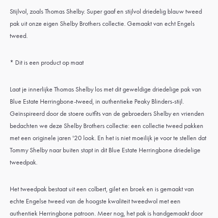
Stijlvol, zoals Thomas Shelby. Super gaaf en stijlvol driedelig blauw tweed
pak uit onze eigen Shelby Brothers collectie. Gemaakt van echt Engels
tweed.
* Dit is een product op maat
Laat je innerlijke Thomas Shelby los met dit geweldige driedelige pak van
Blue Estate Herringbone-tweed, in authentieke Peaky Blinders-stijl.
Geïnspireerd door de stoere outfits van de gebroeders Shelby en vrienden
bedachten we deze Shelby Brothers collectie: een collectie tweed pakken
met een originele jaren '20 look. En het is niet moeilijk je voor te stellen dat
Tommy Shelby naar buiten stapt in dit Blue Estate Herringbone driedelige
tweedpak.
Het tweedpak bestaat uit een colbert, gilet en broek en is gemaakt van
echte Engelse tweed van de hoogste kwaliteit tweedwol met een
authentiek Herringbone patroon. Meer nog, het pak is handgemaakt door