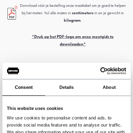
Download vóór je bestelling onze maattabel om je goed te helpen
bij het meten. Vul alle maten in
centimeters
in en je gewicht in
kilogram
.
*Druk op het PDF-logo om onze meetgids te
downloaden*
Let op: dit product is handgemaakt. De levertijd is meestal 5 tot 6
weken.
Douane- en invoerrechten kunnen van toepassing zijn en zijn
Consent
Details
About
uitsluitend de verantwoordelijkheid van de klant.
* Maatwerk artikelen kunnen niet geruild of geretourneerd worden. Meet
This website uses cookies
zorgvuldig voor de juiste maatvoering van het pak. Als je hier niet zeker van
We use cookies to personalise content and ads, to
bent, laat je dan opmeten door een kleermaker of reizende kleermaker.
provide social media features and to analyse our traffic.
We also share information about your use of our site with