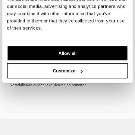
our social media, advertising and analytics partners who
may combine it with other information that you’ve
provided to them or that they’ve collected from your use
Specificaties
of their services.
Driedelig jack, gilet en broek.
3-delig tweed pak Blue Estate Herringbone
Allow all
Geïnspireerd door de Peaky Blinders
Kleur: Blauw
Tweed patroon: Visgraat
Customize
De pakken uit de collectie van Shelby Brothers zijn verkrijgbaar in
verschillende authentieke kleuren en patronen.