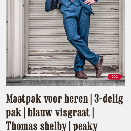
-20%
Maatpak voor heren | 3-delig
pak | blauw visgraat |
Thomas shelby | peaky