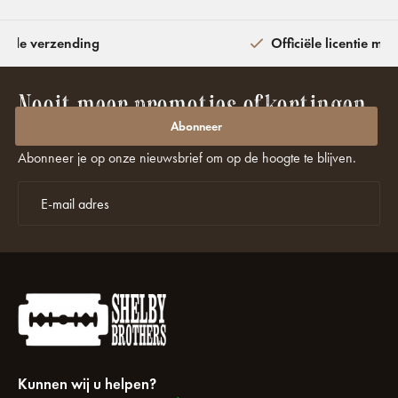
ijde verzending
Officiële licentie met
Nooit meer promoties of kortingen
missen?
Abonneer
Abonneer je op onze nieuwsbrief om op de hoogte te blijven.
Kunnen wij u helpen?