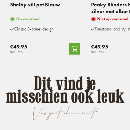
Shelby vilt pet Blauw
Peaky Blinders 
zilver met alber
Op voorraad
Niet op voorraad
Classic 8-panel design
Functional and stylis
€49,95
€49,95
Incl. btw
Incl. btw
Dit vind je
misschien ook leuk
Vergeet deze niet!