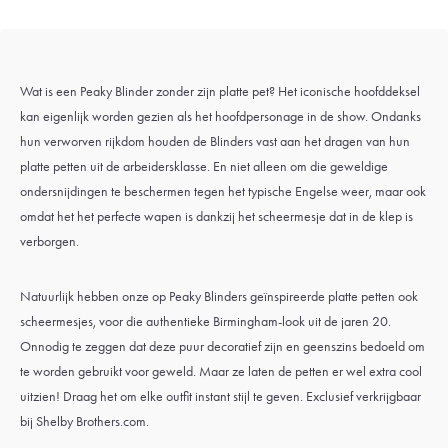
Wat is een Peaky Blinder zonder zijn platte pet? Het iconische hoofddeksel
kan eigenlijk worden gezien als het hoofdpersonage in de show. Ondanks
hun verworven rijkdom houden de Blinders vast aan het dragen van hun
platte petten uit de arbeidersklasse. En niet alleen om die geweldige
ondersnijdingen te beschermen tegen het typische Engelse weer, maar ook
omdat het het perfecte wapen is dankzij het scheermesje dat in de klep is
verborgen.
Natuurlijk hebben onze op Peaky Blinders geïnspireerde platte petten ook
scheermesjes, voor die authentieke Birmingham-look uit de jaren 20.
Onnodig te zeggen dat deze puur decoratief zijn en geenszins bedoeld om
te worden gebruikt voor geweld. Maar ze laten de petten er wel extra cool
uitzien! Draag het om elke outfit instant stijl te geven. Exclusief verkrijgbaar
bij Shelby Brothers.com.