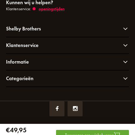
Kunnen wij u helpen?
Klantenservice:
openingstijden
Shelby Brothers
Klantenservice
Informatie
Categorieën
€49,95
KVK nummer:
72049766
btw-nummer:
NL858964065B01