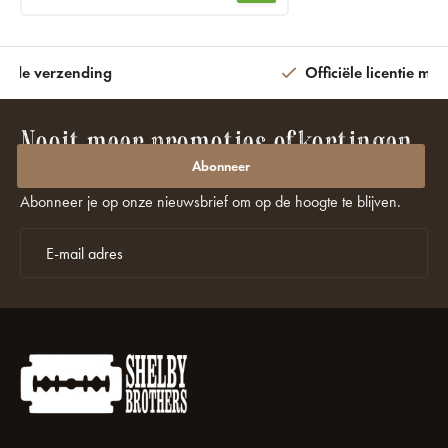
ijde verzending
Officiële licentie met
Nooit meer promoties of kortingen
missen?
Abonneer
Abonneer je op onze nieuwsbrief om op de hoogte te blijven.