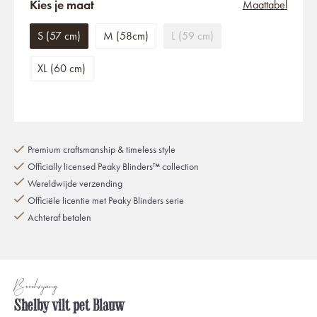
Kies je maat
Maattabel
S (57 cm)
M (58cm)
L (59 cm)
XL (60 cm)
Premium craftsmanship & timeless style
Officially licensed Peaky Blinders™ collection
Wereldwijde verzending
Officiële licentie met Peaky Blinders serie
Achteraf betalen
Beschrijving
Shelby vilt pet Blauw