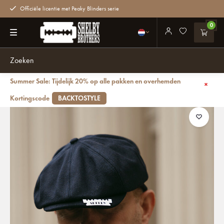
Officiële licentie met Peaky Blinders serie
0
Summer Sale: Tijdelijk 20% op alle pakken en overhemden
Terug
Shelby vilt pet Blauw
Kortingscode
BACKTOSTYLE