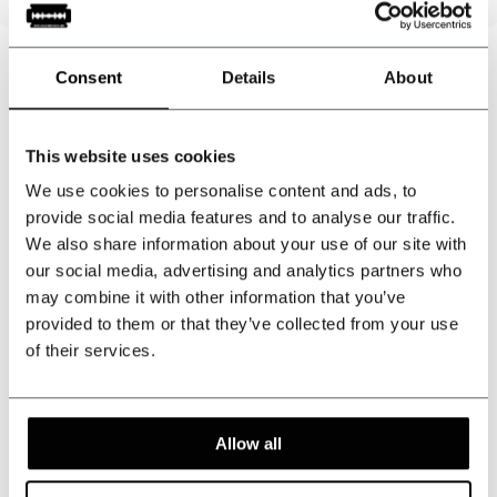
Consent
Details
About
Kunnen wij u helpen?
Klantenservice:
openingstijden
This website uses cookies
We use cookies to personalise content and ads, to
+31 528233787
provide social media features and to analyse our traffic.
We also share information about your use of our site with
sales@shelbybrothers.com
our social media, advertising and analytics partners who
may combine it with other information that you’ve
provided to them or that they’ve collected from your use
of their services.
509
customers give us a 9.3 at
Webwinkel-keurmerk
Allow all
Deel dit product