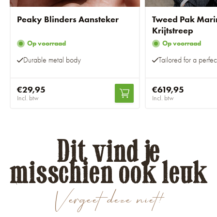
Peaky Blinders Aansteker
Tweed Pak Mar
Krijtstreep
Op voorraad
Op voorraad
Durable metal body
Tailored for a perfect
€29,95
€619,95
Incl. btw
Incl. btw
Dit vind je
misschien ook leuk
Vergeet deze niet!