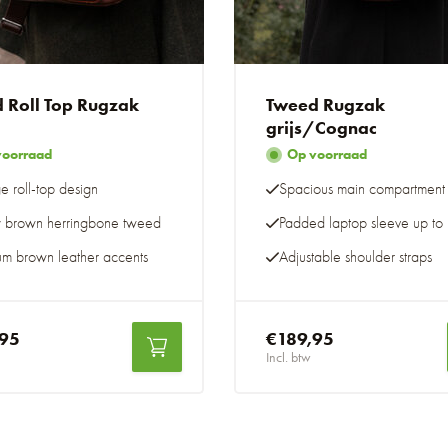
 Roll Top Rugzak
Tweed Rugzak
grijs/Cognac
voorraad
Op voorraad
e roll-top design
Spacious main compartment
y brown herringbone tweed
Padded laptop sleeve up to 
um brown leather accents
Adjustable shoulder straps
,95
€189,95
Incl. btw