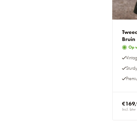
Tweed
Bruin
Op 
Vintag
Sturd
Premi
€169
Incl. btw