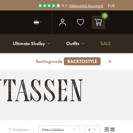
9.3
Webwinkel-keurmerk
EUR
0
Ultimate Shelby
Outfits
SALE
Kortingscode
BACKTOSTYLE
NTASSEN
11 Producten