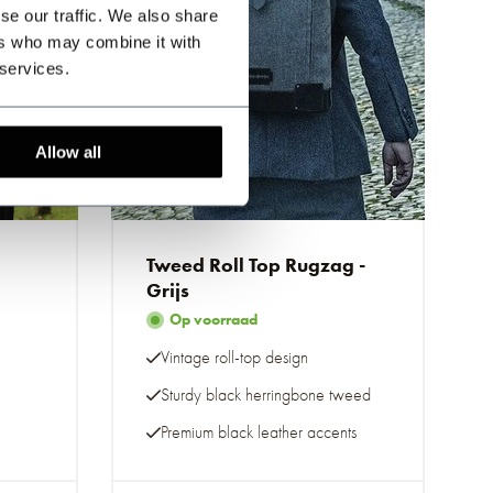
se our traffic. We also share
ers who may combine it with
 services.
Allow all
g
Tweed Roll Top Rugzag -
Grijs
Op voorraad
Vintage roll-top design
Sturdy black herringbone tweed
Premium black leather accents