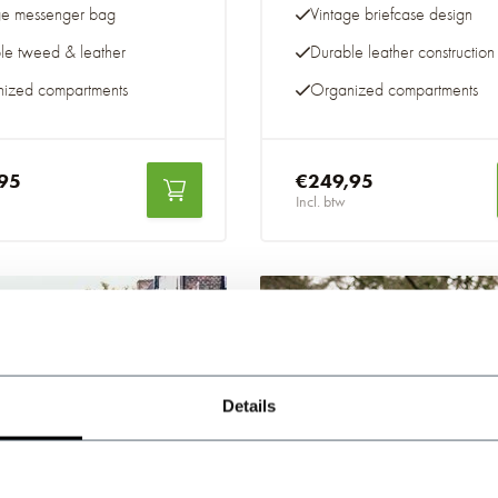
ge messenger bag
Vintage briefcase design
le tweed & leather
Durable leather construction
ized compartments
Organized compartments
95
€249,95
Incl. btw
Details