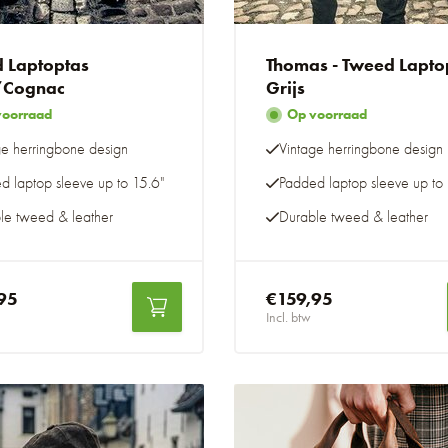
 Laptoptas
Thomas - Tweed Lapto
/Cognac
Grijs
voorraad
Op voorraad
ge herringbone design
Vintage herringbone design
d laptop sleeve up to 15.6"
Padded laptop sleeve up to 
le tweed & leather
Durable tweed & leather
95
€159,95
Incl. btw