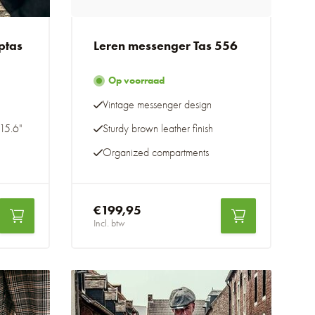
ptas
Leren messenger Tas 556
Op voorraad
Vintage messenger design
15.6"
Sturdy brown leather finish
Organized compartments
€199,95
Incl. btw