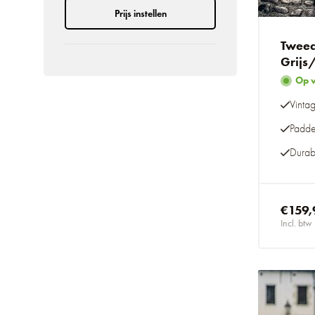
Prijs instellen
Tweed
Grijs
Op 
Vinta
Padde
Durab
€159,
Incl. btw