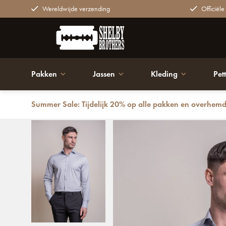
Wereldwijde verzending
Officiële
Pakken
Jassen
Kleding
Pet
Summer Sale: Tijdelijk 20% op alle pakken en overhem
Terug
Cavani Monaco Shirt Ijsblauw