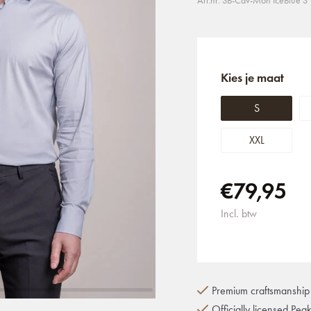
Art.nr: SB-Cav-Mon IceBlue S
Kies je maat
S
XXL
€79,95
Incl. btw
Premium craftsmanship 
Officially licensed Pea