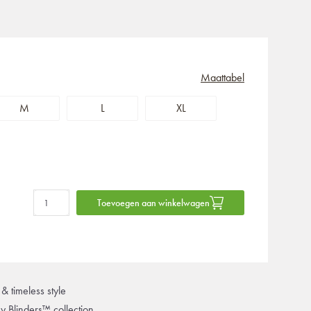
Maattabel
M
L
XL
Toevoegen aan winkelwagen
& timeless style
ky Blinders™ collection