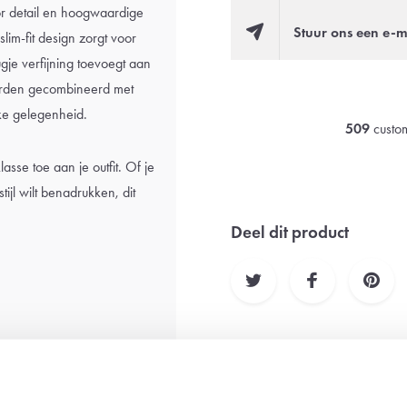
r detail en hoogwaardige
Stuur ons een e-m
lim-fit design zorgt voor
ugje verfijning toevoegt aan
 worden gecombineerd met
lke gelegenheid.
509
custom
se toe aan je outfit. Of je
ijl wilt benadrukken, dit
Deel dit product