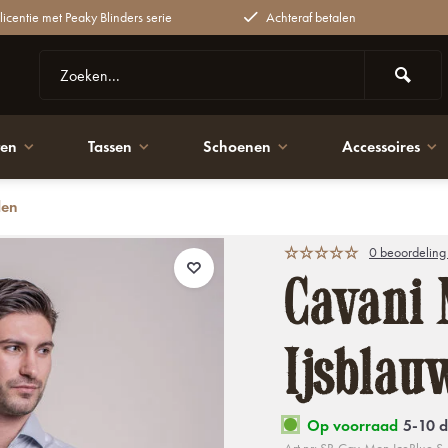
 licentie met Peaky Blinders serie
Achteraf betalen
ten
Tassen
Schoenen
Accessoires
den
0 beoordeling
Cavani 
Ijsblau
Op voorraad
5-10 