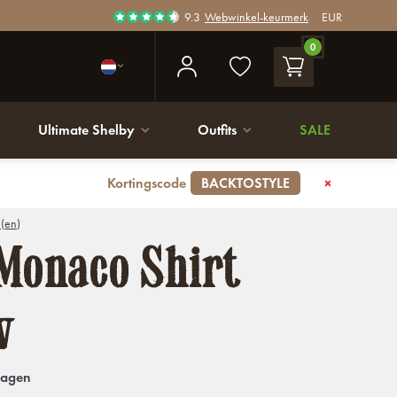
9.3
Webwinkel-keurmerk
EUR
0
Ultimate Shelby
Outfits
SALE
Kortingscode
BACKTOSTYLE
 (en)
Monaco Shirt
w
dagen