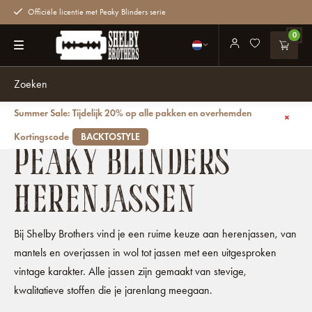
Officiële licentie met Peaky Blinders serie
0
Summer Sale: Tijdelijk 20% op alle pakken en overhemden
Terug
Jassen
Herenjassen
Kortingscode
BACKTOSTYLE
PEAKY BLINDERS
HERENJASSEN
Bij Shelby Brothers vind je een ruime keuze aan herenjassen, van
mantels en overjassen in wol tot jassen met een uitgesproken
vintage karakter. Alle jassen zijn gemaakt van stevige,
kwalitatieve stoffen die je jarenlang meegaan.