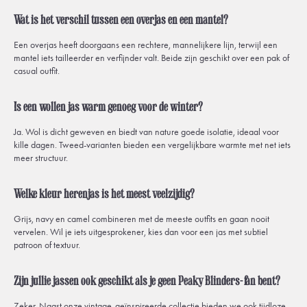
Wat is het verschil tussen een overjas en een mantel?
Een overjas heeft doorgaans een rechtere, mannelijkere lijn, terwijl een
mantel iets tailleerder en verfijnder valt. Beide zijn geschikt over een pak of
casual outfit.
Is een wollen jas warm genoeg voor de winter?
Ja. Wol is dicht geweven en biedt van nature goede isolatie, ideaal voor
kille dagen. Tweed-varianten bieden een vergelijkbare warmte met net iets
meer structuur.
Welke kleur herenjas is het meest veelzijdig?
Grijs, navy en camel combineren met de meeste outfits en gaan nooit
vervelen. Wil je iets uitgesprokener, kies dan voor een jas met subtiel
patroon of textuur.
Zijn jullie jassen ook geschikt als je geen Peaky Blinders-fan bent?
Zeker. Naast onze vintage-geïnspireerde collectie bieden we ook tijdloze,