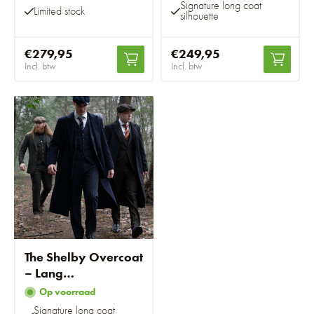
Signature long coat
Limited stock
silhouette
€279,95
€249,95
Incl. btw
Incl. btw
The Shelby Overcoat
– Lang
Marineblauw
Op voorraad
Signature long coat