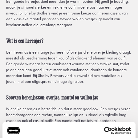
Een goede herenjas doet meer dan je warm houden. Hij geeft je houding,
maakt je silhouet sterker en trekt elke outfit moeiteloos naar een hoger
niveau. Bij Shelby Brothers vind je een ruime keuze aan herenjassen, van
een klassieke mantel jas tot een stevige wollen overjas, gemaakt van
kwaliteitsstoffen die jarenlang meegaan.
Wat is een herenjas?
Een herenjas is een lange jas heren of overjas die je over je kleding draagt,
meestal als bescherming tegen kou of als afmakend element van je outfit.
Een goede winterjas heren combineert warmte met een strakke snit, zodat
je er niet alleen goed uitziet maar ook comfortabel doorheen de koudere
maanden komt. Bij Shelby Brothers vind je zowel tijdloze modellen als
jassen met een uitgesproken vintage signatuur.
Soorten herenjassen: overjas, mantel en wollen jas
Niet elke herenjas is hetzelfde, en dat is maar goed ook. Een overjas heren
heeft doorgaans een rechte, mannelijke lijn en is ideaal als stijlvolle laag
over een pak of casual outfit. Een mantel valt net iets tailleerder en
verfijnder, en werkt goed als je een net iets subtielere uitstraling zoekt. Een
wollen jas heren tot slot biedt de beste isolatie voor echt koude dagen,