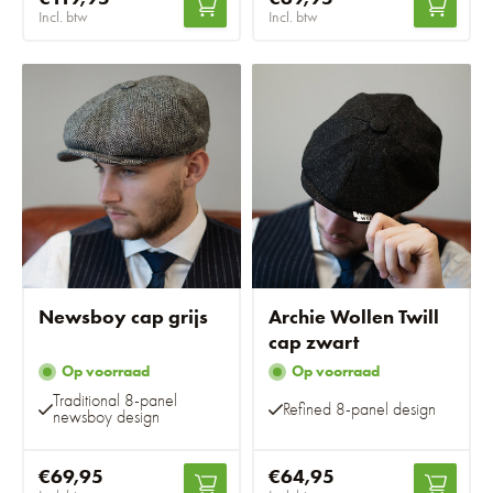
Incl. btw
Incl. btw
Newsboy cap grijs
Archie Wollen Twill
cap zwart
Op voorraad
Op voorraad
Traditional 8-panel
Refined 8-panel design
newsboy design
€69,95
€64,95