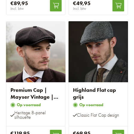
€89,95
€49,95
Incl. btw
Incl. btw
Premium Cap |
Highland Flat cap
Mayser Vintage |
grijs
Bruin Gestreept
Op voorraad
Op voorraad
Heritage 8-panel
Classic Flat Cap design
silhouette
€119,95
€69,95