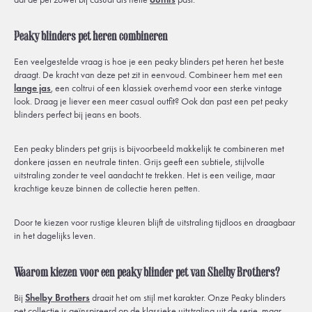
Peaky blinders pet heren combineren
Een veelgestelde vraag is hoe je een peaky blinders pet heren het beste
draagt. De kracht van deze pet zit in eenvoud. Combineer hem met een
lange jas
, een coltrui of een klassiek overhemd voor een sterke vintage
look. Draag je liever een meer casual outfit? Ook dan past een pet peaky
blinders perfect bij jeans en boots.
Een peaky blinders pet grijs is bijvoorbeeld makkelijk te combineren met
donkere jassen en neutrale tinten. Grijs geeft een subtiele, stijlvolle
uitstraling zonder te veel aandacht te trekken. Het is een veilige, maar
krachtige keuze binnen de collectie heren petten.
Door te kiezen voor rustige kleuren blijft de uitstraling tijdloos en draagbaar
in het dagelijks leven.
Waarom kiezen voor een peaky blinder pet van Shelby Brothers?
Bij
Shelby Brothers
draait het om stijl met karakter. Onze Peaky blinders
pet collectie is geïnspireerd op de klassieke uitstraling uit de serie, maar