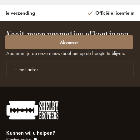
ijde verzending
Officiële licentie met
Nooit meer promoties of kortingen
missen?
Abonneer
Abonneer je op onze nieuwsbrief om op de hoogte te blijven.
Kunnen wij u helpen?
Klantenservice: