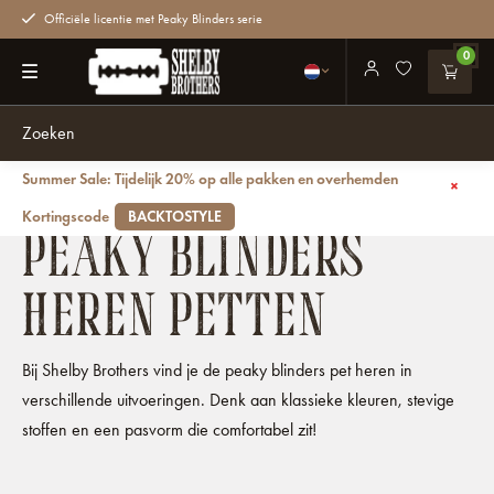
Officiële licentie met Peaky Blinders serie
0
Summer Sale: Tijdelijk 20% op alle pakken en overhemden
Terug
Petten
Heren petten
Kortingscode
BACKTOSTYLE
PEAKY BLINDERS
HEREN PETTEN
Bij Shelby Brothers vind je de peaky blinders pet heren in
verschillende uitvoeringen. Denk aan klassieke kleuren, stevige
stoffen en een pasvorm die comfortabel zit!