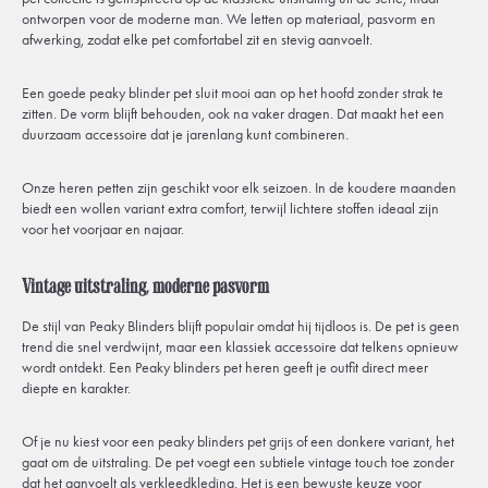
ontworpen voor de moderne man. We letten op materiaal, pasvorm en
afwerking, zodat elke pet comfortabel zit en stevig aanvoelt.
Een goede peaky blinder pet sluit mooi aan op het hoofd zonder strak te
zitten. De vorm blijft behouden, ook na vaker dragen. Dat maakt het een
duurzaam accessoire dat je jarenlang kunt combineren.
Onze heren petten zijn geschikt voor elk seizoen. In de koudere maanden
biedt een wollen variant extra comfort, terwijl lichtere stoffen ideaal zijn
voor het voorjaar en najaar.
Vintage uitstraling, moderne pasvorm
De stijl van Peaky Blinders blijft populair omdat hij tijdloos is. De pet is geen
trend die snel verdwijnt, maar een klassiek accessoire dat telkens opnieuw
wordt ontdekt. Een Peaky blinders pet heren geeft je outfit direct meer
diepte en karakter.
Of je nu kiest voor een peaky blinders pet grijs of een donkere variant, het
gaat om de uitstraling. De pet voegt een subtiele vintage touch toe zonder
dat het aanvoelt als verkleedkleding. Het is een bewuste keuze voor