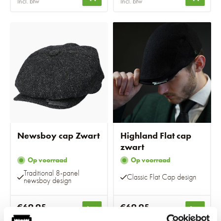
Incl. btw
Incl. btw
Newsboy cap Zwart
Highland Flat cap
zwart
Op voorraad
Op voorraad
Traditional 8-panel
Classic Flat Cap design
newsboy design
€69,95
€69,95
Incl. btw
Incl. btw