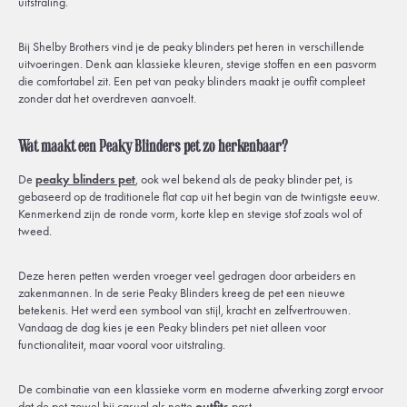
uitstraling.
Bij Shelby Brothers vind je de peaky blinders pet heren in verschillende
uitvoeringen. Denk aan klassieke kleuren, stevige stoffen en een pasvorm
die comfortabel zit. Een pet van peaky blinders maakt je outfit compleet
zonder dat het overdreven aanvoelt.
Wat maakt een Peaky Blinders pet zo herkenbaar?
De
peaky blinders pet
, ook wel bekend als de peaky blinder pet, is
gebaseerd op de traditionele flat cap uit het begin van de twintigste eeuw.
Kenmerkend zijn de ronde vorm, korte klep en stevige stof zoals wol of
tweed.
Deze heren petten werden vroeger veel gedragen door arbeiders en
zakenmannen. In de serie Peaky Blinders kreeg de pet een nieuwe
betekenis. Het werd een symbool van stijl, kracht en zelfvertrouwen.
Vandaag de dag kies je een Peaky blinders pet niet alleen voor
functionaliteit, maar vooral voor uitstraling.
De combinatie van een klassieke vorm en moderne afwerking zorgt ervoor
dat de pet zowel bij casual als nette
outfits
past.