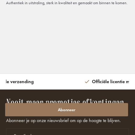
Authentiek in uitstraling, sterk in kwaliteit en gemaakt om binnen te komen.
ijde verzending
Officiële licentie met
Nooit meer promoties of kortingen
missen?
Abonneer
Abonneer je op onze nieuwsbrief om op de hoogte te blijven.