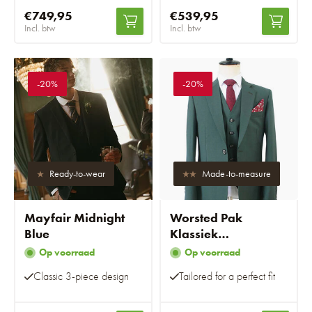
€749,95
€539,95
Incl. btw
Incl. btw
-20%
-20%
Ready-to-wear
Made-to-measure
Mayfair Midnight
Worsted Pak
Blue
Klassiek
Donkergroen
Op voorraad
Op voorraad
Classic 3-piece design
Tailored for a perfect fit