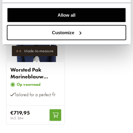
-20%
Allow all
Customize
Made-to-measure
Worsted Pak
Marineblauw
Birdseye
Op voorraad
Tailored for a perfect fit
€719,95
Incl. btw