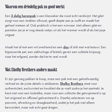
Waarom een driedelig pak zo goed werkt
Een
3 delig herenpak
is een klassieker die nooit echt verdwijnt. Het gilet
zorgt voor een strakker silhouet, geeft diepte aan je outfit en maakt het
geheel meteen af. Ook praktisch is het een winnaar. Met alleen gilet en
pantalon zie je er nog steeds netjes uit als het warmer wordt of als het jasje
uitgaat.
Maak het af met een wit overhemd en een
das
of strik met wat textuur. Een
bijpassende pet, een zakhorloge of bretels geven een subtiele knipoog
naar het erfgoed, zonder dat het te veel wordt.
Wat Shelby Brothers anders maakt
Er zijn genoeg pakken te koop, maar een pak met een geloofwaardig
verhaal en de juiste details is zeldzamer.
Shelby Brothers
staat voor
authenticiteit, exclusiviteit en kwaliteit die je voelt zodra je het aantrekt. Je
kiest niet voor een lookalike, maar voor een collectie die geïnspireerd is op
het origineel en officieel gelicentieerd is. Daarbij selecteren we op
pasvorm, afwerking en draagbaarheid, zodat je het pak niet alleen
bewondert, maar ook echt gaat dragen.