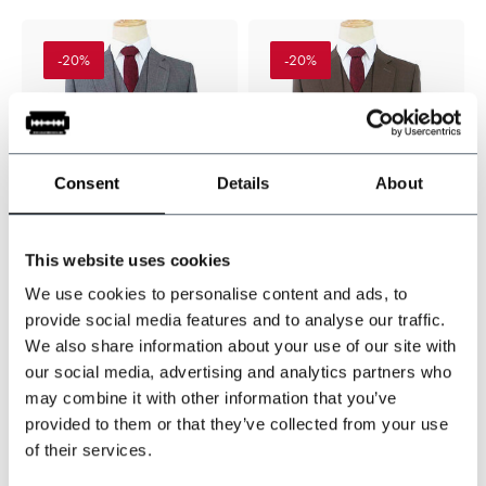
-20%
-20%
Consent
Details
About
Made-to-measure
Made-to-measure
This website uses cookies
Worsted Pak Grijs
Worsted Pak Bruin
Birdseye
Birdseye
We use cookies to personalise content and ads, to
provide social media features and to analyse our traffic.
Op voorraad
Op voorraad
We also share information about your use of our site with
Tailored for a perfect fit
Tailored for a perfect fit
our social media, advertising and analytics partners who
may combine it with other information that you’ve
€719,95
€719,95
provided to them or that they’ve collected from your use
Incl. btw
Incl. btw
of their services.