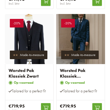
Incl. btw
Incl. btw
-20%
-20%
Made-to-measure
Made-to-measure
Worsted Pak
Worsted Pak
Klassiek Zwart
Klassiek
Marineblauw
Op voorraad
Op voorraad
Tailored for a perfect fit
Tailored for a perfect fit
€719,95
€719,95