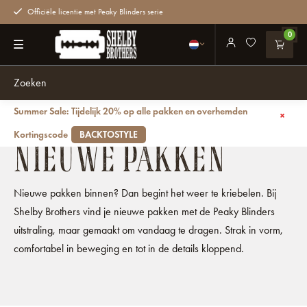
Officiële licentie met Peaky Blinders serie
0
Summer Sale: Tijdelijk 20% op alle pakken en overhemden
Terug
Pakken
Nieuw
Kortingscode
BACKTOSTYLE
NIEUWE PAKKEN
Nieuwe pakken binnen? Dan begint het weer te kriebelen. Bij
Shelby Brothers vind je nieuwe pakken met de Peaky Blinders
uitstraling, maar gemaakt om vandaag te dragen. Strak in vorm,
comfortabel in beweging en tot in de details kloppend.