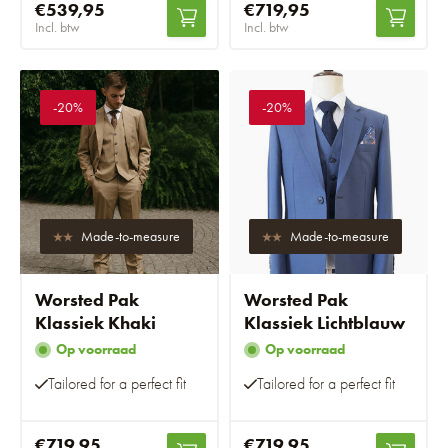
€539,95
€719,95
Incl. btw
Incl. btw
-20%
-20%
Made-to-measure
Made-to-measure
Worsted Pak
Worsted Pak
Klassiek Khaki
Klassiek Lichtblauw
Op voorraad
Op voorraad
Tailored for a perfect fit
Tailored for a perfect fit
€719,95
€719,95