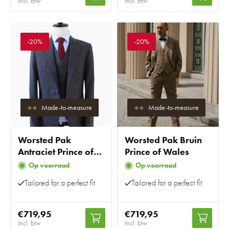
Incl. btw
Incl. btw
-20%
-20%
Made-to-measure
Made-to-measure
Worsted Pak
Worsted Pak Bruin
Antraciet Prince of
Prince of Wales
Wales
Op voorraad
Op voorraad
Tailored for a perfect fit
Tailored for a perfect fit
€719,95
€719,95
Incl. btw
Incl. btw