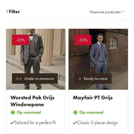
Filter
-20%
-20%
Made-to-measure
Ready-to-wear
Worsted Pak Grijs
Mayfair PT Grijs
Windowpane
Op voorraad
Op voorraad
Tailored for a perfect fit
Classic 3-piece design