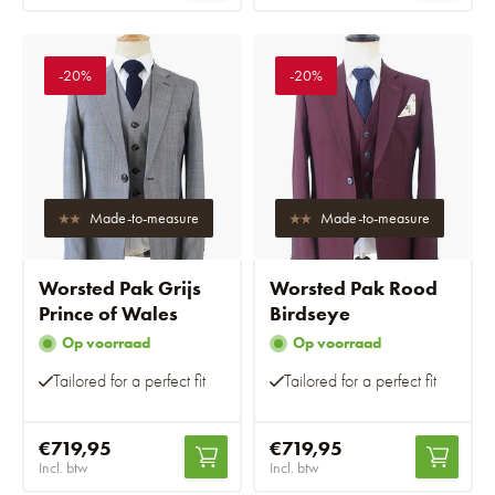
-20%
-20%
Made-to-measure
Made-to-measure
Worsted Pak Grijs
Worsted Pak Rood
Prince of Wales
Birdseye
Op voorraad
Op voorraad
Tailored for a perfect fit
Tailored for a perfect fit
€719,95
€719,95
Incl. btw
Incl. btw