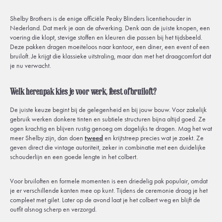
Shelby Brothers is de enige officiële Peaky Blinders licentiehouder in
Nederland. Dat merk je aan de afwerking. Denk aan de juiste knopen, een
voering die klopt, stevige stoffen en kleuren die passen bij het tijdsbeeld.
Deze pakken dragen moeiteloos naar kantoor, een diner, een event of een
bruiloft. Je krijgt die klassieke uitstraling, maar dan met het draagcomfort dat
je nu verwacht.
Welk herenpak kies je voor werk, feest of bruiloft?
De juiste keuze begint bij de gelegenheid en bij jouw bouw. Voor zakelijk
gebruik werken donkere tinten en subtiele structuren bijna altijd goed. Ze
ogen krachtig en blijven rustig genoeg om dagelijks te dragen. Mag het wat
meer Shelby zijn, dan doen
tweed
en krijtstreep precies wat je zoekt. Ze
geven direct die vintage autoriteit, zeker in combinatie met een duidelijke
schouderlijn en een goede lengte in het colbert.
Voor bruiloften en formele momenten is een driedelig pak populair, omdat
je er verschillende kanten mee op kunt. Tijdens de ceremonie draag je het
compleet met gilet. Later op de avond laat je het colbert weg en blijft de
outfit alsnog scherp en verzorgd.