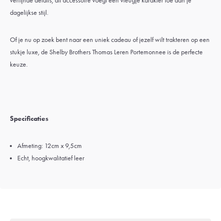
verfijnde details, dit accessoire voegt een vleugje karakter toe aan je
dagelijkse stijl.
Of je nu op zoek bent naar een uniek cadeau of jezelf wilt trakteren op een
stukje luxe, de Shelby Brothers Thomas Leren Portemonnee is de perfecte
keuze.
Specificaties
Afmeting: 12cm x 9,5cm
Echt, hoogkwalitatief leer