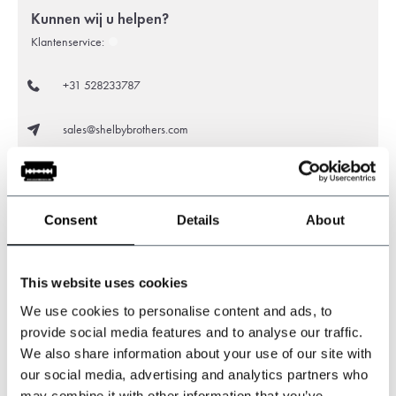
Kunnen wij u helpen?
Klantenservice:
+31 528233787
sales@shelbybrothers.com
509
customers give us a 9.3 at
Webwinkel-keurmerk
Consent
Details
About
This website uses cookies
Deel dit product
We use cookies to personalise content and ads, to
provide social media features and to analyse our traffic.
Reviews
We also share information about your use of our site with
our social media, advertising and analytics partners who
may combine it with other information that you’ve