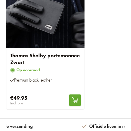
Thomas Shelby portemonnee
Zwart
Op voorraad
Premium black leather
€49,95
Incl. btw
ijde verzending
Officiële licentie met