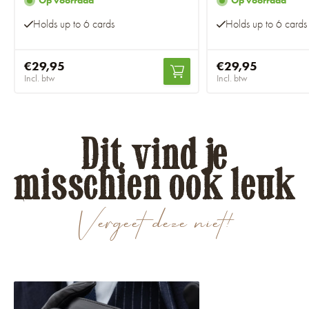
Op voorraad
Op voorraad
Holds up to 6 cards
Holds up to 6 cards
€29,95
€29,95
Incl. btw
Incl. btw
Dit vind je
misschien ook leuk
Vergeet deze niet!