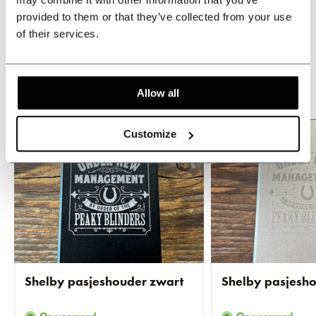
Dit product wordt vaak gekocht met...
provided to them or that they’ve collected from your use
of their services.
Koop in bulk en bespaar
Allow all
Customize
Shelby pasjeshouder zwart
Shelby pasjesho