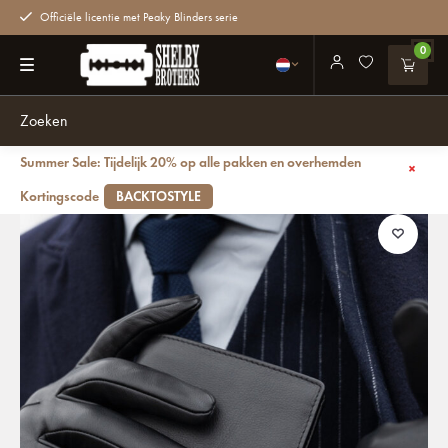
Officiële licentie met Peaky Blinders serie
0
Summer Sale: Tijdelijk 20% op alle pakken en overhemden
Terug
Thomas Shelby portemonnee Zwart
Kortingscode
BACKTOSTYLE