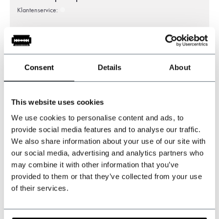
Klantenservice:
+31 528233787
sales@shelbybrothers.com
Consent
Details
About
This website uses cookies
509
customers give us a 9.3 at
Webwinkel-keurmerk
We use cookies to personalise content and ads, to
provide social media features and to analyse our traffic.
We also share information about your use of our site with
our social media, advertising and analytics partners who
Deel dit product
may combine it with other information that you’ve
provided to them or that they’ve collected from your use
Reviews
of their services.