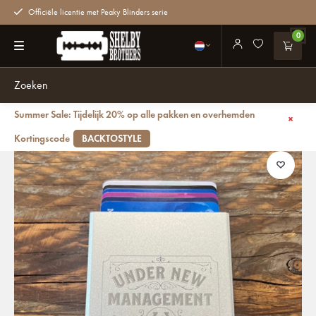
Officiële licentie met Peaky Blinders serie
0
Summer Sale: Tijdelijk 20% op alle pakken en overhemden
Terug
Shelby Brothers Pasjeshouder Zilver
Kortingscode
BACKTOSTYLE