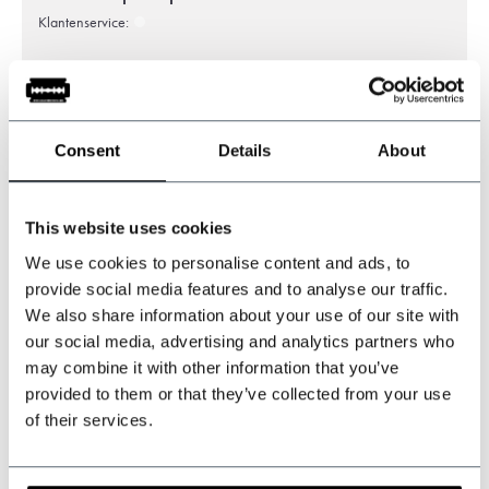
Klantenservice:
+31 528233787
sales@shelbybrothers.com
Consent
Details
About
This website uses cookies
509
customers give us a 9.3 at
Webwinkel-keurmerk
We use cookies to personalise content and ads, to
provide social media features and to analyse our traffic.
We also share information about your use of our site with
our social media, advertising and analytics partners who
Deel dit product
may combine it with other information that you’ve
provided to them or that they’ve collected from your use
Reviews
of their services.