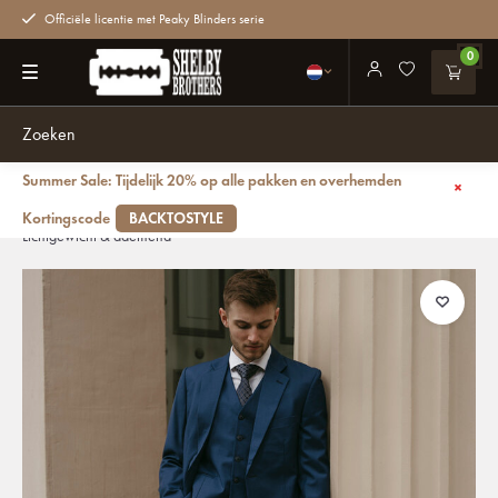
Officiële licentie met Peaky Blinders serie
0
Summer Sale: Tijdelijk 20% op alle pakken en overhemden
Terug
Maatpak voor heren | 3-delig pak | Marineblauw | Kamgaren wol |
Kortingscode
BACKTOSTYLE
Lichtgewicht & ademend