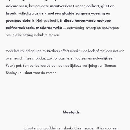
vakmensen
, bestaat deze
maatwerkset
uit een
colbert, gilet en
broek
, volledig afgewerkt met een
gladde satijnen voering
en
precieze details
. Het resultaat is
tijdloze herenmode met een
zelfverzekerde, moderne twist
— eenvoudig, scherp en ontworpen
om in elke setting indruk te maken.
Voor het volledige Shelby Brothers effect maakt u de look af met een net wit
overhemd
, frisse stropdas,
zakhorloge
,
leren laarzen
en natuurlijk een
Peaky pet
. Een perfect eerbetoon aan de tijdloze verfijning van Thomas
Shelby - nu klaar voor de zomer.
Meetgids
Groot en lang of klein en slank? Geen zorgen. Kies voor een