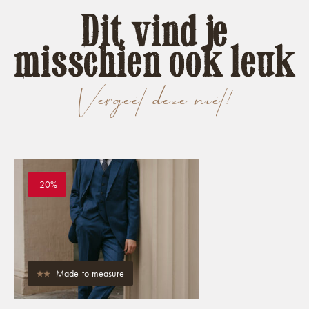
Dit vind je
misschien ook leuk
Vergeet deze niet!
-20%
Made-to-measure