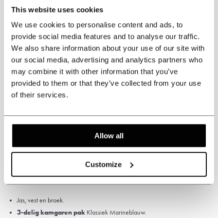
This website uses cookies
* Op maat gemaakte artikelen
kunnen niet worden geruild of
geretourneerd
. Meet het pak zorgvuldig op voor de juiste maat. Als je
We use cookies to personalise content and ads, to
hier niet zeker over bent, laat je dan opmeten door een kleermaker of
provide social media features and to analyse our traffic.
reizende kleermaker.
We also share information about your use of our site with
our social media, advertising and analytics partners who
may combine it with other information that you’ve
provided to them or that they’ve collected from your use
of their services.
Specifications
Kleur: Marineblauw.
Allow all
Patroon: Effen.
Hoge kwaliteit Kamgaren Wol, 75% wol
Stofgewicht: 280 gsm
Customize
Satijn Voering
Jas, vest en broek.
3-delig kamgaren pak
Klassiek Marineblauw.