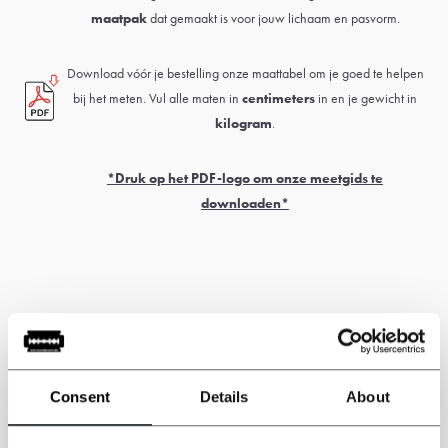
maatpak
dat gemaakt is voor jouw lichaam en pasvorm.
Download vóór je bestelling onze maattabel om je goed te helpen
bij het meten. Vul alle maten in
centimeters
in en je gewicht in
kilogram
.
*Druk op het PDF-logo om onze meetgids te
downloaden*
Let op: dit product is handgemaakt. De levertijd bedraagt over
het algemeen 6 tot 8 weken.
Douane- en invoerrechten kunnen van
toepassing zijn en zijn uitsluitend de verantwoordelijkheid van de klant.
Consent
Details
About