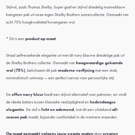
Stijlvol, zoals Thomas Shelby. Super gaaf en stijlvol driedelig marineblauw
kamgaren pak uit onze eigen Shelby Brothers zomercollectie. Gemaakt van
echt 75% hoogkwalitatief kwamgaren wol.
* Dit is een
product op maat
Straal zelfverzekerde elegantie uit met dit navy blauwe driedelige pak uit
de Shelby Brothers collectie. Gemaakt van
hoogwaardige gekamde
wol (75%)
, belichaamt dit pak
moderne verfijning
met een strak,
minimalistisch ontwerp — een perfect canvas voor persoonlijke stijl.
De
effen navy kleur
biedt een stijlvol alternatief voor patronen, en vindt
de ideale balans tussen klassieke veelzijdigheid en
hedendaagse
elegantie
. De stof is
licht en ademend
, wat dit een uitstekend
all-
season pak
maakt, bijzonder comfortabel in de warmere maanden.
Op maat gemaakt volgens jouw exacte maten
door
ervaren