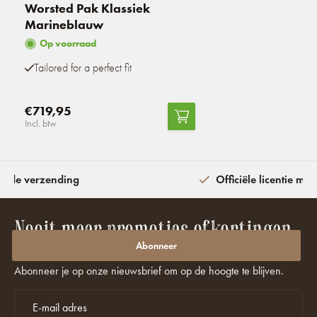
Worsted Pak Klassiek
Marineblauw
Op voorraad
Tailored for a perfect fit
€719,95
Incl. btw
ijde verzending
Officiële licentie met
Nooit meer promoties of kortingen
missen?
Abonneer
Abonneer je op onze nieuwsbrief om op de hoogte te blijven.