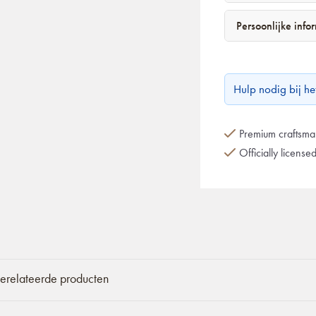
Persoonlijke info
Hulp nodig bij h
Premium craftsman
Officially license
erelateerde producten