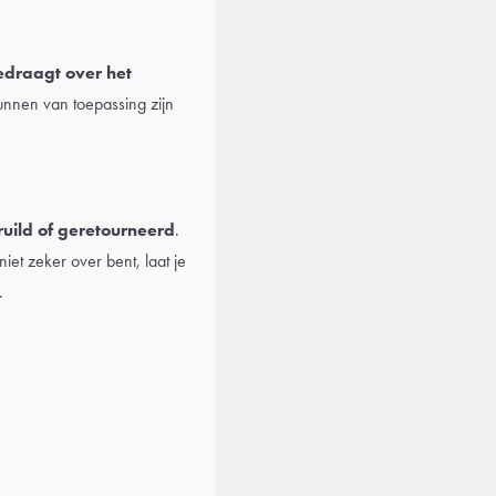
bedraagt over het
nnen van toepassing zijn
uild of geretourneerd
.
iet zeker over bent, laat je
.