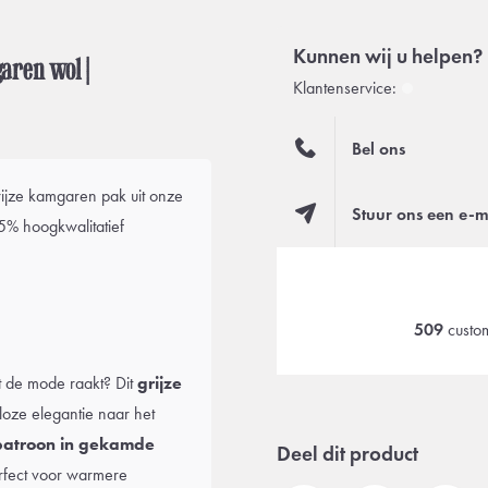
Kunnen wij u helpen?
aren wol |
Klantenservice:
Bel ons
 grijze kamgaren pak uit onze
Stuur ons een e-m
5% hoogkwalitatief
509
custom
t de mode raakt? Dit
grijze
dloze elegantie naar het
patroon in gekamde
Deel dit product
rfect voor warmere