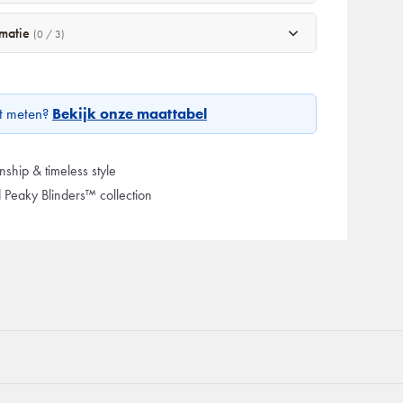
rmatie
(0 / 3)
et meten?
Bekijk onze maattabel
ship & timeless style
d Peaky Blinders™ collection