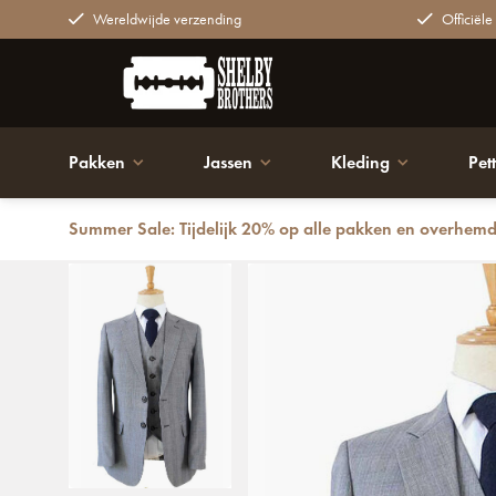
Wereldwijde verzending
Officiële
Pakken
Jassen
Kleding
Pet
Summer Sale: Tijdelijk 20% op alle pakken en overhem
Terug
Maatpak voor heren | 3-delig pak | Grijs | Kamgaren