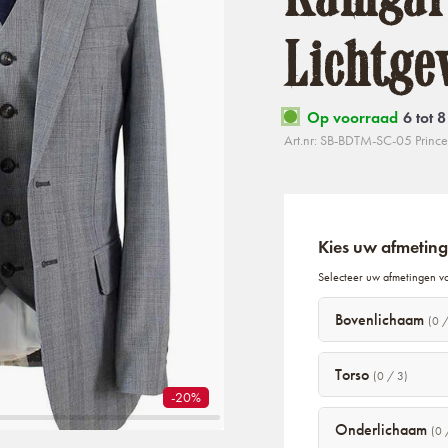
Lichtg
Op voorraad
6 tot 
Art.nr: SB-BDTM-SC-05 Prince
Kies uw afmetin
Selecteer uw afmetingen v
Bovenlichaam
(0 /
Torso
(0 / 3)
-20%
Onderlichaam
(0 