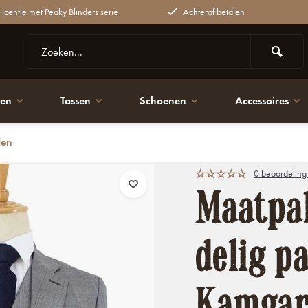
 licentie met Peaky Blinders serie
Achteraf betalen
ten
Tassen
Schoenen
Accessoires
den
 wol | Lichtgewicht & ademend
0 beoordeling
Maatpak
delig pa
Kamgare