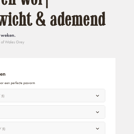
ewicht & ademend
8 weken.
 of Wales Grey
gen
oor een perfecte pasvorm
 5)
/ 5)