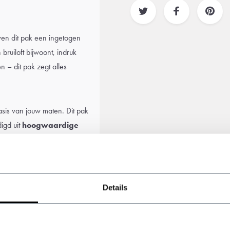
en dit pak een ingetogen
 bruiloft bijwoont, indruk
 – dit pak zegt alles
sis van jouw maten. Dit pak
igd uit
hoogwaardige
rgt voor
extra comfort
,
e stijl combineren met
Details
af met een net wit
overhemd
,
n
Peaky pet
. Een perfect
nu klaar voor de zomer.