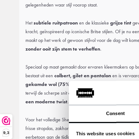
gelegenheden waar stijl voorop staat.
Het
subtiele ruitpatroon
en de klassieke
grijze tint
gev
kracht, geïnspireerd op iconische Britse stijlen. Of je nu een
maakt op het werk of gewoon stijlvol voor de dag wilt komen
zonder ooit zijn stem te verheffen
.
Speciaal op maat gemaakt door ervaren kleermakers op ba
bestaat uit een
colbert, gilet en pantalon
en is vervaard
gekamde wol (75%)
. De
gladde satijnen voering
zo
terwijl de scherpe snit en verfijnde details
klassieke Brits
een moderne twist
.
Consent
Voor het volledige Shelby Brothers effect maakt u de look 
frisse stropdas,
zakhorloge
,
leren laarzen
en natuurlijk ee
9,3
This website uses cookies
eerbetoon aan de tijdloze verfijning van Thomas Shelby - 