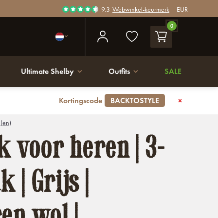
9.3
Webwinkel-keurmerk
EUR
0
Ultimate Shelby
Outfits
SALE
Kortingscode
BACKTOSTYLE
 (en)
 voor heren | 3-
k | Grijs |
n wol |