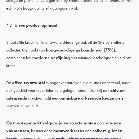
kamgaren pak uit onze eigen Shelby Brothers zomercollectie. Gemaakt van
echt 75% hoogkwalitatief kwamgaren wol.
* Dit is een
product op maat
Straal stille kracht uit in dit zwarte driedelige pak uit de Shelby Brothers
collectie. Gemaakt van
hoogwaardige gekamde wol (75%)
,
combineert het
moderne verfijning
met minimalistische lijnen en tijdloze
kracht.
De
effen zwarte stof
is ongeëvenaard veelzijdig, strak en formeel, maar
ook geschikt voor meer informele gelegenheden. Dankzij de
lichte en
ademende
structuur is dit een
onmisbare all-season keuze
die elk
seizoen stijlvol blijft.
Op maat gemaakt volgens jouw exacte maten
door
ervaren
vakmensen
, bestaat deze
maatwerkset
uit een
colbert, gilet en
broek
, afgewerkt met een
gladde satijnen voering
en
precieze