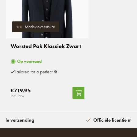
Made-to-measure
Worsted Pak Klassiek Zwart
Op voorraad
Tailored for a perfect fit
€719,95
Incl. btw
ijde verzending
Officiële licentie met