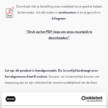
Download vóór je bestelling onze maattabel om je goed te helpen
bij het meten. Vul alle maten in
centimeters
in en je gewicht in
kilogram
.
*Druk op het PDF-logo om onze meetgids te
downloaden*
Let op: dit product is handgemaakt. De levertijd bedraagt over
het algemeen 6 tot 8 weken.
Douane- en invoerrechten kunnen van
toepassing zijn en zijn uitsluitend de verantwoordelijkheid van de klant.
* Op maat gemaakte artikelen
kunnen niet worden geruild of
geretourneerd
. Meet het pak zorgvuldig op voor de juiste maat. Als je