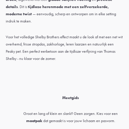
details
. Dit is
tijdloze herenmode met een zelfverzekerde,
moderne twist
— eenvoudig, scherp en ontworpen om in elke setting
indruk te maken.
Voor het volledige Shelby Brothers effect maakt u de look af met een net wit
overhemd
, frisse stropdas,
zakhorloge
,
leren laarzen
en natuurlijk een
Peaky pet
. Een perfect eerbetoon aan de tijdloze verfijning van Thomas
Shelby - nu klaar voor de zomer.
Meetgids
Groot en lang of klein en slank? Geen zorgen. Kies voor een
maatpak
dat gemaakt is voor jouw lichaam en pasvorm.