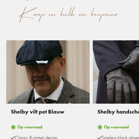
Koop in bulk en bespaar
Shelby vilt pet Blauw
Shelby handsch
Op voorraad
Op voorraad
Classic 8-panel design
Timeless black glove