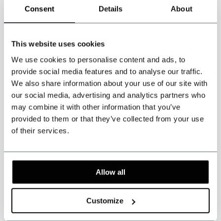
Consent
Details
About
hier niet zeker over bent, laat je dan opmeten door een kleermaker of
reizende kleermaker.
This website uses cookies
We use cookies to personalise content and ads, to
provide social media features and to analyse our traffic.
We also share information about your use of our site with
our social media, advertising and analytics partners who
Specifications
may combine it with other information that you’ve
provided to them or that they’ve collected from your use
of their services.
Kleur: Zwart.
Patroon: Effen.
Hoge kwaliteit Kamgaren Wol, 75% wol
Stofgewicht: 280 gsm
Allow all
Satijn Voering
Customize
Jas, vest en broek.
3-delig kamgaren pak
Klassiek Zwart.