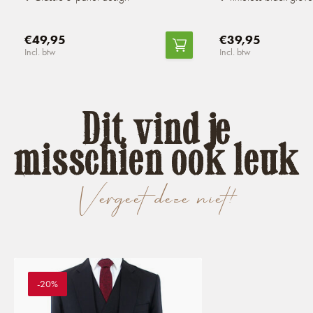
€49,95
€39,95
Incl. btw
Incl. btw
Dit vind je
misschien ook leuk
Vergeet deze niet!
-20%