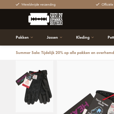
Wereldwijde verzending
Officiële
Pakken
Jassen
Kleding
Pet
Summer Sale: Tijdelijk 20% op alle pakken en overhem
Terug
Handschoenen | Harris Tweed | Zwart | voor Mannen