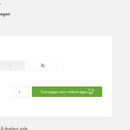
dagen
L
XL
Toevoegen aan winkelwagen
& timeless style