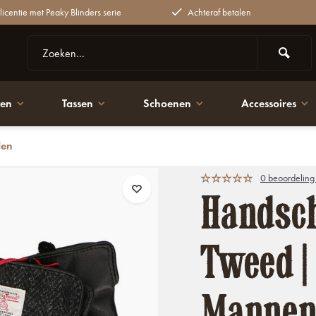
 licentie met Peaky Blinders serie
Achteraf betalen
ten
Tassen
Schoenen
Accessoires
den
0 beoordeling
Handsch
Tweed |
Manne