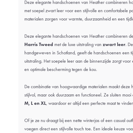
Deze elegante handschoenen van Heather combineren h
met soepel zwart leer voor een stijlvolle en comfortabel
materialen zorgen voor warmte, duurzaamheid en een tijdloz
Deze elegante handschoenen van Heather combineren de
Harris Tweed
met de luxe uitstraling van
zwart leer
. D
handgeweven in Schotland, geeft de handschoenen een tij
uitstraling. Het soepele leer aan de binnenzijde zorgt voo
en optimale bescherming tegen de kou.
De combinatie van hoogwaardige materialen maakt deze h
stijlvol, maar ook duurzaam en functioneel. Ze sluiten mooi 
M, L en XL
, waardoor er altijd een perfecte maat te vinden
Of je ze nu draagt bij een nette winterjas of een casual ou
voegen direct een stijlvolle touch toe. Een ideale keuze vo