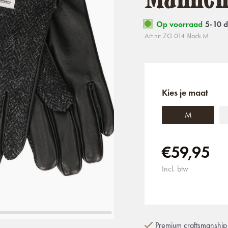
Op voorraad
5-10 
Art.nr: ZG 014 Black M
Kies je maat
M
€59,95
Incl. btw
Premium craftsmanship 