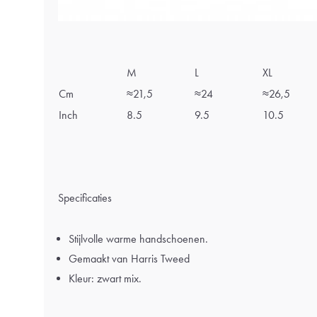
M
L
XL
Cm
≈21,5
≈24
≈26,5
Inch
8.5
9.5
10.5
Specificaties
Stijlvolle warme handschoenen.
Gemaakt van Harris Tweed
Kleur: zwart mix.