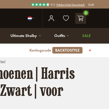
9.3
Webwinkel-keurmerk
EUR
0
Ultimate Shelby
Outfits
SALE
Kortingscode
BACKTOSTYLE
 (en)
oenen | Harris
 Zwart | voor
n