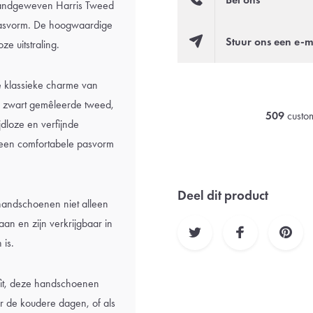
andgeweven Harris Tweed
e pasvorm. De hoogwaardige
Stuur ons een e-m
e uitstraling.
 klassieke charme van
e zwart gemêleerde tweed,
509
custom
dloze en verfijnde
r een comfortabele pasvorm
Deel dit product
andschoenen niet alleen
aan en zijn verkrijgbaar in
 is.
tfit, deze handschoenen
or de koudere dagen, of als