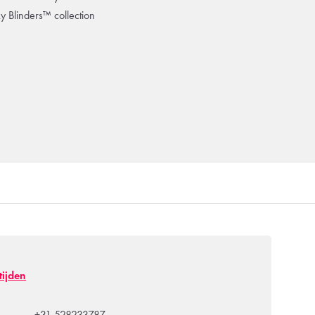
ky Blinders™ collection
tijden
+31 528233787