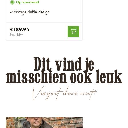
Op voorraad
Vintage duffle design
€189,95
Incl. btw
Dit vind je
misschien ook leuk
Vergeet deze niet!