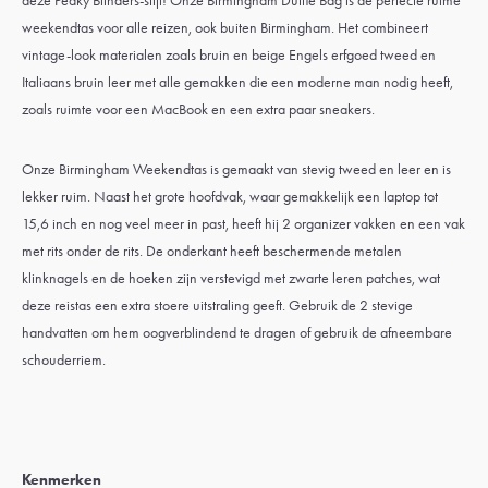
deze Peaky Blinders-stijl! Onze Birmingham Duffle Bag is de perfecte ruime
weekendtas voor alle reizen, ook buiten Birmingham. Het combineert
vintage-look materialen zoals bruin en beige Engels erfgoed tweed en
Italiaans bruin leer met alle gemakken die een moderne man nodig heeft,
zoals ruimte voor een MacBook en een extra paar sneakers.
Onze Birmingham Weekendtas is gemaakt van stevig tweed en leer en is
lekker ruim. Naast het grote hoofdvak, waar gemakkelijk een laptop tot
15,6 inch en nog veel meer in past, heeft hij 2 organizer vakken en een vak
met rits onder de rits. De onderkant heeft beschermende metalen
klinknagels en de hoeken zijn verstevigd met zwarte leren patches, wat
deze reistas een extra stoere uitstraling geeft. Gebruik de 2 stevige
handvatten om hem oogverblindend te dragen of gebruik de afneembare
schouderriem.
Kenmerken