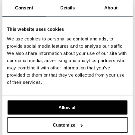
Consent
Details
About
Kunnen wij u helpen?
Klantenservice:
now opened
This website uses cookies
+31 528233787
We use cookies to personalise content and ads, to
provide social media features and to analyse our traffic.
sales@shelbybrothers.com
We also share information about your use of our site with
our social media, advertising and analytics partners who
may combine it with other information that you’ve
provided to them or that they’ve collected from your use
509
customers give us a 9.3 at
Webwinkel-keurmerk
of their services.
Deel dit product
Allow all
Reviews
Customize