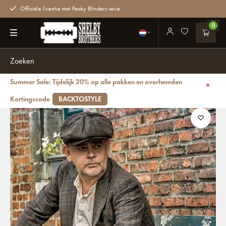
Officiële licentie met Peaky Blinders serie
0
Summer Sale: Tijdelijk 20% op alle pakken en overhemden
Terug
Birmingham - Tweed Plunjezak Bag Bruin
Kortingscode
BACKTOSTYLE