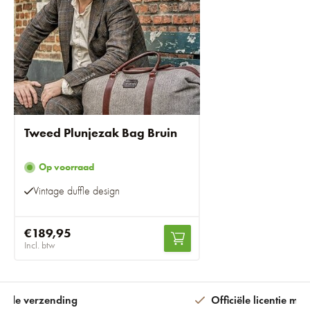
Tweed Plunjezak Bag Bruin
Op voorraad
Vintage duffle design
€189,95
Incl. btw
ijde verzending
Officiële licentie met