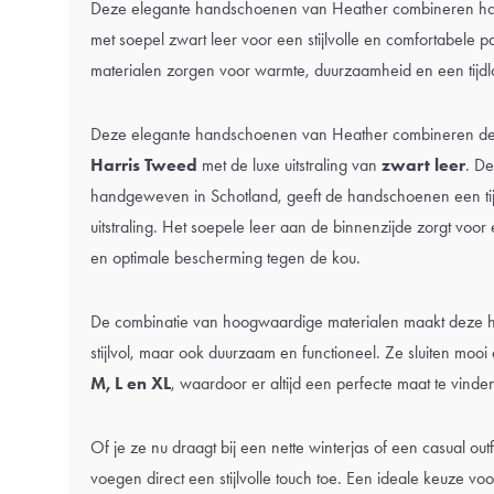
Deze elegante handschoenen van Heather combineren h
met soepel zwart leer voor een stijlvolle en comfortabel
materialen zorgen voor warmte, duurzaamheid en een tijdloz
Deze elegante handschoenen van Heather combineren de
Harris Tweed
met de luxe uitstraling van
zwart leer
. D
handgeweven in Schotland, geeft de handschoenen een tij
uitstraling. Het soepele leer aan de binnenzijde zorgt voo
en optimale bescherming tegen de kou.
De combinatie van hoogwaardige materialen maakt deze h
stijlvol, maar ook duurzaam en functioneel. Ze sluiten mooi 
M, L en XL
, waardoor er altijd een perfecte maat te vinden
Of je ze nu draagt bij een nette winterjas of een casual ou
voegen direct een stijlvolle touch toe. Een ideale keuze vo