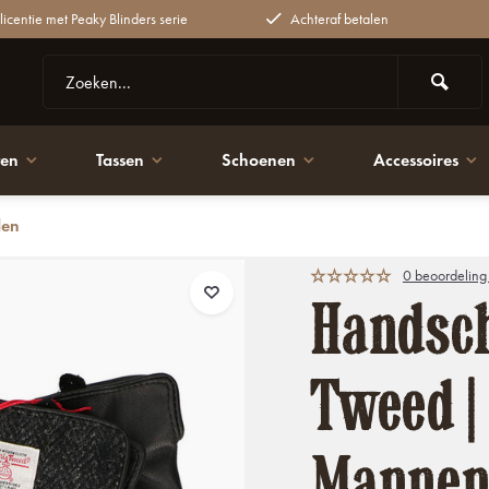
 licentie met Peaky Blinders serie
Achteraf betalen
ten
Tassen
Schoenen
Accessoires
den
0 beoordeling
Handsch
Tweed |
Manne