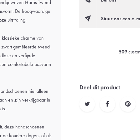
andgeweven Harris Tweed
e pasvorm. De hoogwaardige
Stuur ons een e-m
e uitstraling.
 klassieke charme van
e zwart gemêleerde tweed,
509
custom
dloze en verfijnde
r een comfortabele pasvorm
Deel dit product
andschoenen niet alleen
aan en zijn verkrijgbaar in
 is.
tfit, deze handschoenen
or de koudere dagen, of als