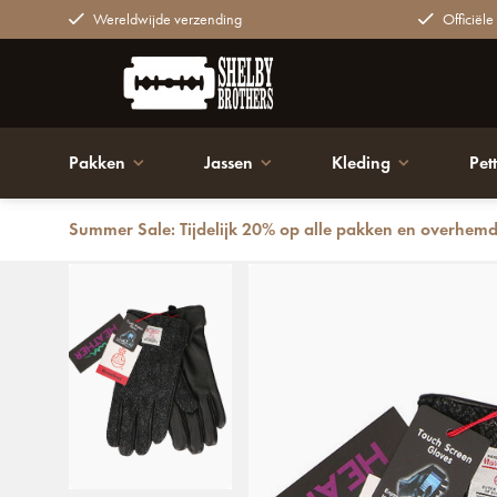
Wereldwijde verzending
Officiële
Pakken
Jassen
Kleding
Pet
Summer Sale: Tijdelijk 20% op alle pakken en overhem
Terug
Handschoenen | Harris Tweed | Zwart | voor Mannen