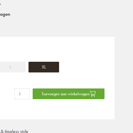
dagen
L
XL
Toevoegen aan winkelwagen
& timeless style