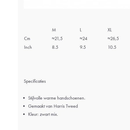
M
L
XL
Cm
≈21,5
≈24
≈26,5
Inch
8.5
9.5
10.5
Specificaties
Stijlvolle warme handschoenen.
Gemaakt van Harris Tweed
Kleur: zwart mix.