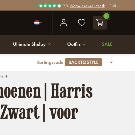
9.3
Webwinkel-keurmerk
EUR
0
Ultimate Shelby
Outfits
SALE
Kortingscode
BACKTOSTYLE
 (en)
oenen | Harris
 Zwart | voor
n