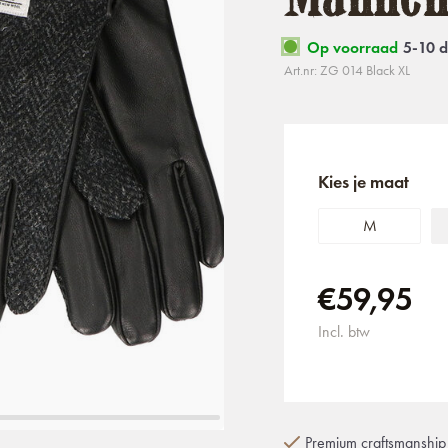
Op voorraad
5-10 
Art.nr: ZG 014 Black XL
Kies je maat
M
€59,95
Incl. btw
Premium craftsmanship 