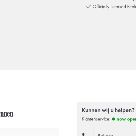
Officially licensed Pea
Kunnen wij u helpen?
annen
Klantenservice:
now ope
Bel ons