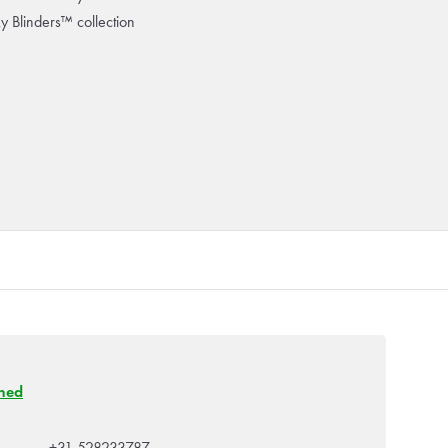
ky Blinders™ collection
ned
+31 528233787