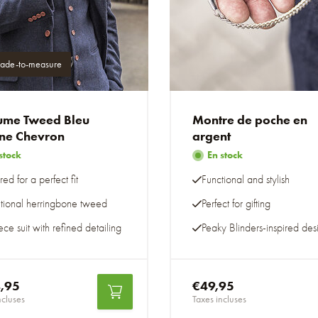
Goede pet. Zit goed
TS
ade-to-measure
Tina Smiler
Very happy with my 
Thanks.
ume Tweed Bleu
Montre de poche en
ne Chevron
argent
stock
En stock
SB
SEBASTIEN BOUV
red for a perfect fit
Functional and stylish
Produit de qualité mai
mais du 59 aurait été
itional herringbone tweed
Perfect for gifting
ce suit with refined detailing
Peaky Blinders-inspired des
GD
Gerd Drahn
Eine sehr schöne mü
,95
€49,95
ncluses
Taxes incluses