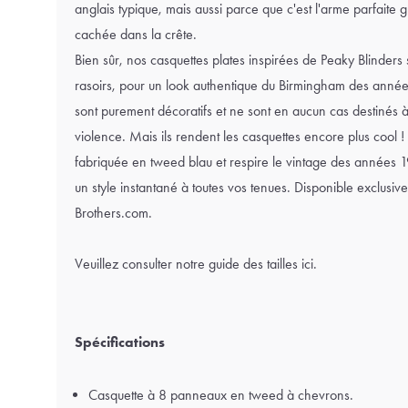
anglais typique, mais aussi parce que c'est l'arme parfaite gr
cachée dans la crête.
Bien sûr, nos casquettes plates inspirées de Peaky Blinder
rasoirs, pour un look authentique du Birmingham des années
sont purement décoratifs et ne sont en aucun cas destinés à ê
violence. Mais ils rendent les casquettes encore plus cool ! 
fabriquée en tweed blau et respire le vintage des années 
un style instantané à toutes vos tenues. Disponible exclus
Brothers.com.
Veuillez consulter notre
guide des tailles ici.
Spécifications
Casquette à 8 panneaux en tweed à chevrons.