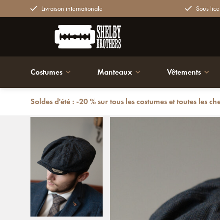
Livraison internationale
Sous lice
Costumes
Manteaux
Vêtements
Soldes d'été : -20 % sur tous les costumes et toutes les ch
Retour
Casquette Shelby Bleu