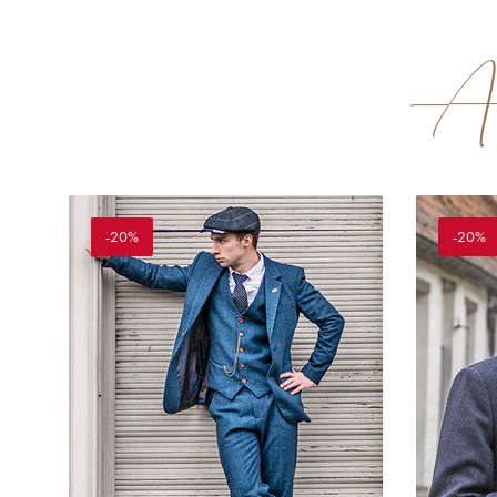
Ach
-20%
-20%