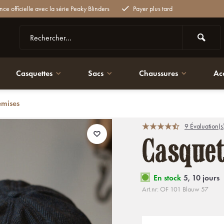
nce officielle avec la série Peaky Blinders
Payer plus tard
Casquettes
Sacs
Chaussures
Ac
emises
9 Évaluation(s
Casquet
En stock
5, 10 jours
Art.nr: OF 101 Blauw 57