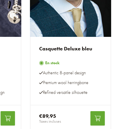
. Zeker een aanrader.
purchase and the delivery was top notch to New Zealand.
Casquette Deluxe bleu
En stock
IER
Authentic 8-panel design
s faites attention aux tailles des casquettes. Je fais du 58
 parfait.... Expédition très rapide. Je recommande.
Premium wool herringbone
ign
Refined versatile silhouette
tze /cap sie passt sehr gut und angenehm zu tragen
€89,95
Taxes incluses