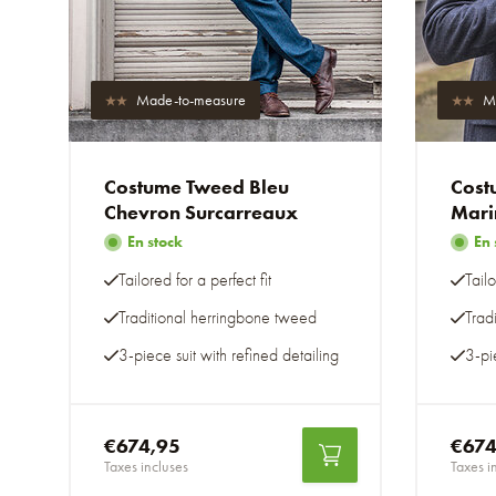
Made-to-measure
M
Costume Tweed Bleu
Cost
Chevron Surcarreaux
Mari
En stock
En 
Tailored for a perfect fit
Tailo
Traditional herringbone tweed
Trad
3-piece suit with refined detailing
3-pie
€674,95
€674
Taxes incluses
Taxes i