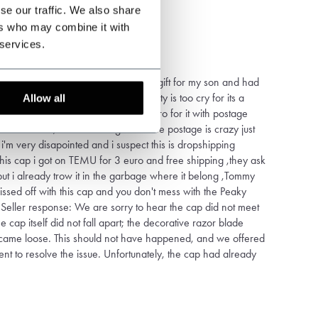
se our traffic. We also share
ers who may combine it with
 services.
different cap that i got ,bought it for a gift for my son and had
bage the blade felled of and the quality is too cry for its a
Allow all
the blade glued on ,i payed 42 euro for it with postage
netherlands,and i'm in belgium so the postage is crazy just
i'm very disapointed and i suspect this is dropshipping
this cap i got on TEMU for 3 euro and free shipping ,they ask
but i already trow it in the garbage where it belong ,Tommy
ssed off with this cap and you don't mess with the Peaky
. Seller response: We are sorry to hear the cap did not meet
e cap itself did not fall apart; the decorative razor blade
 came loose. This should not have happened, and we offered
nt to resolve the issue. Unfortunately, the cap had already
ould also like to clarify that we are not a dropshipping
ts are stocked and shipped by us from the Netherlands.