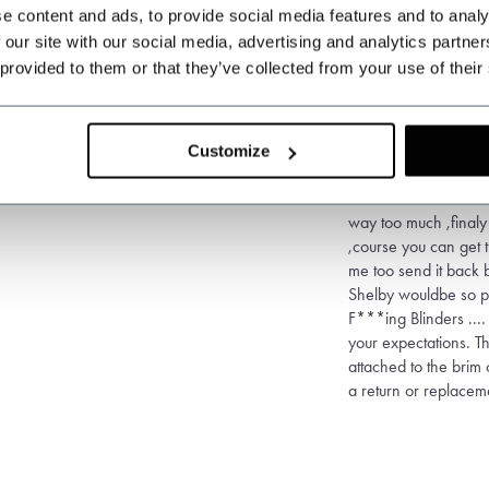
e content and ads, to provide social media features and to analy
 our site with our social media, advertising and analytics partn
 provided to them or that they’ve collected from your use of their
A
Albert
I think you all got a 
too trow it in the gar
Customize
cheap TEMU cap with 
and it came from the 
way too much ,finaly 
,course you can get 
me too send it back 
Shelby wouldbe so pi
F***ing Blinders ...
your expectations. Th
attached to the brim
a return or replaceme
been discarded. We w
business. All produc