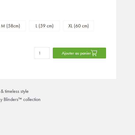
M (58cm)
L (59 cm)
XL (60 cm)
Ajouter au panier
& timeless style
ky Blinders™ collection