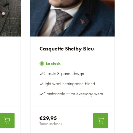
u
Casquette Shelby Bleu
En stock
Classic 8-panel design
Light wool herringbone blend
Comfortable fit for everyday wear
€29,95
Taxes incluses