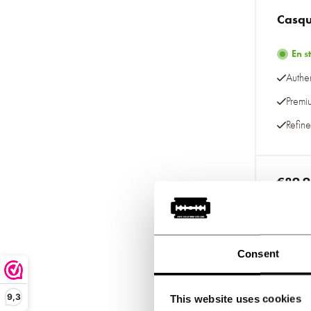
Casqu
En s
Authe
Premi
Refine
€89,
Taxes inc
Consent
9,3
This website uses cookies