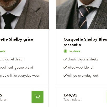
ette Shelby grise
Casquette Shelby Ble
ressentie
tock
En stock
ic 8-panel design
Classic 8-panel design
 wool herringbone blend
Felted wool blend
rtable fit for everyday wear
Refined everyday look
95
€49,95
luses
Taxes incluses