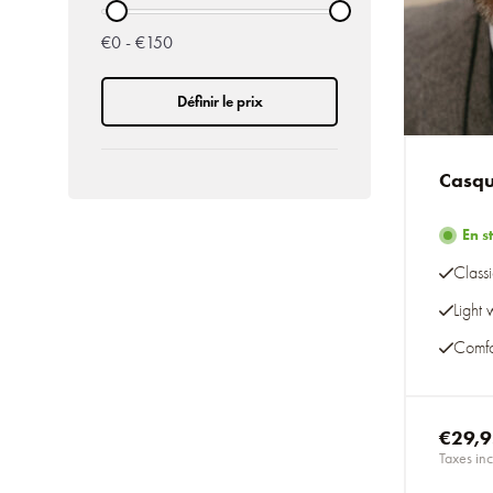
€0 - €150
Définir le prix
Casqu
En s
Class
Light
Comfo
€29,
Taxes inc