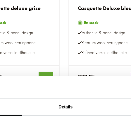
ette deluxe grise
Casquette Deluxe ble
tock
En stock
ntic 8-panel design
Authentic 8-panel design
um wool herringbone
Premium wool herringbone
d versatile silhouette
Refined versatile silhouette
95
€89,95
luses
Taxes incluses
Details