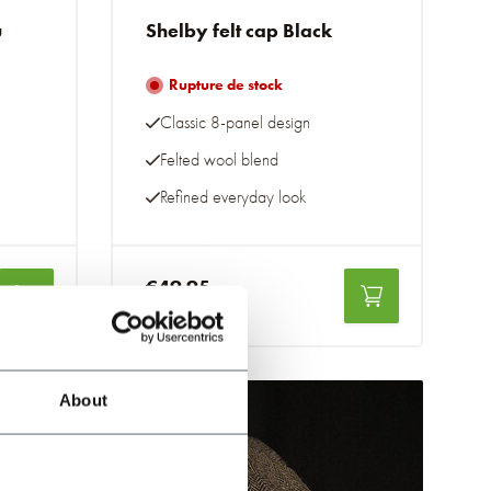
u
Shelby felt cap Black
Rupture de stock
Classic 8-panel design
Felted wool blend
Refined everyday look
€49,95
Taxes incluses
About