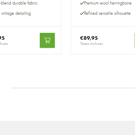
blend durable fabric
Premium wool herringbone
 vintage detailing
Refined versatile silhouette
95
€89,95
luses
Taxes incluses