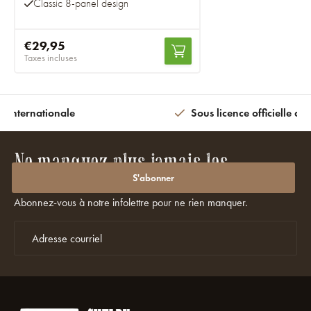
Classic 8-panel design
€29,95
Taxes incluses
n internationale
Sous licence officielle av
Ne manquez plus jamais les
promotions ou les réductions ?
S'abonner
Abonnez-vous à notre infolettre pour ne rien manquer.