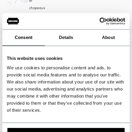
mesure
laine
bouchons
Consent
Details
About
This website uses cookies
Pouvons-nous vous aider ?
Service à la clientèle:
We use cookies to personalise content and ads, to
provide social media features and to analyse our traffic.
+31 528233787
We also share information about your use of our site with
our social media, advertising and analytics partners who
may combine it with other information that you’ve
sales@shelbybrothers.com
provided to them or that they’ve collected from your use
of their services.
509
customers give us a 9.3 at
Webwinkel-keurmerk