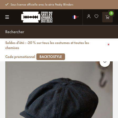
Sous licence officielle avec la série Peaky Blinders
0
Soldes d'été : -20 % sur tous les costumes et toutes les
Retour
Casquette Shelby Bleu
chemises
Code promotionnel
BACKTOSTYLE