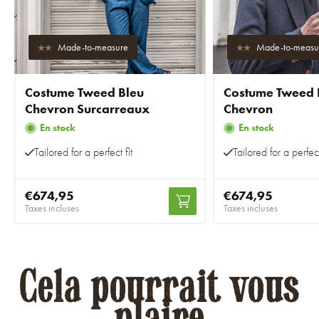
Made-to-measure
Made-to-measu
Costume Tweed Bleu
Costume Tweed 
Chevron Surcarreaux
Chevron
En stock
En stock
Tailored for a perfect fit
Tailored for a perfect
€674,95
€674,95
Taxes incluses
Taxes incluses
Cela pourrait vous
plaire