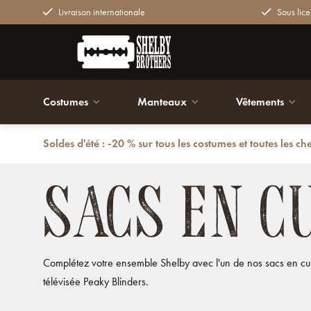
Livraison internationale
Sous lice
Costumes
Manteaux
Vêtements
Soldes d'été : -20 % sur tous les costumes et toutes les ch
Retour
Sacs
Sacs en cuir
SACS EN C
Complétez votre ensemble Shelby avec l'un de nos sacs en cuir 
télévisée Peaky Blinders.