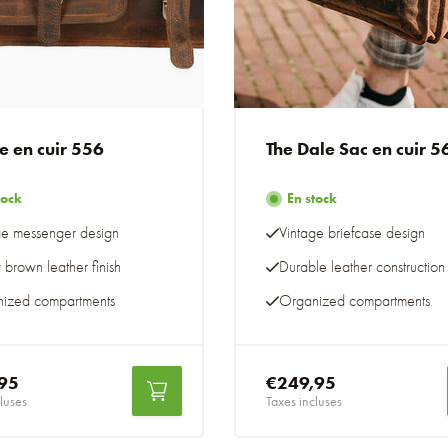
e en cuir 556
The Dale Sac en cuir 5
tock
En stock
ge messenger design
Vintage briefcase design
 brown leather finish
Durable leather construction
ized compartments
Organized compartments
95
€249,95
luses
Taxes incluses