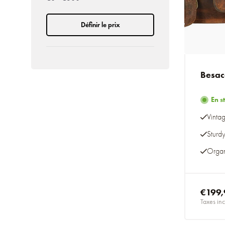
Définir le prix
Besac
En s
Vinta
Sturdy
Organ
€199,
Taxes inc