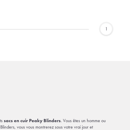
1
nts
sacs en cuir Peaky Blinders
. Vous êtes un homme ou
linders, vous vous montrerez sous votre vrai jour et