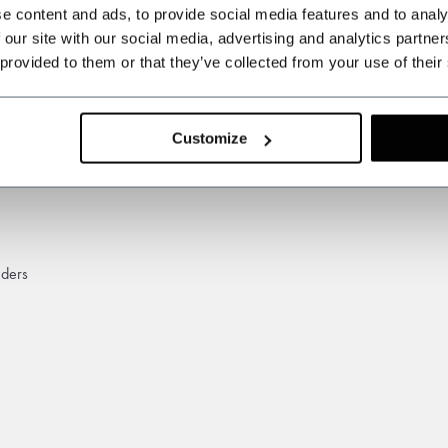
e content and ads, to provide social media features and to analy
 our site with our social media, advertising and analytics partn
 provided to them or that they’ve collected from your use of their
 voit dans la série Peaky Blinders de Netflix ? Ou bien vous avez simplem
haite combiner style et élégance intemporelle. Grâce à notre dévouement,
oires inspirés de Peaky Blinders.
Customize
nders