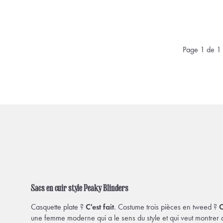
Page 1 de 1
Sacs en cuir style Peaky Blinders
Casquette plate ?
C'est fait
. Costume trois pièces en tweed ?
C
une femme moderne qui a le sens du style et qui veut montrer 