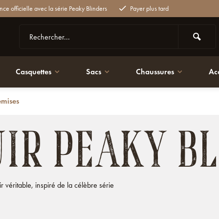
nce officielle avec la série Peaky Blinders
Payer plus tard
Casquettes
Sacs
Chaussures
Ac
emises
UIR PEAKY B
véritable, inspiré de la célèbre série