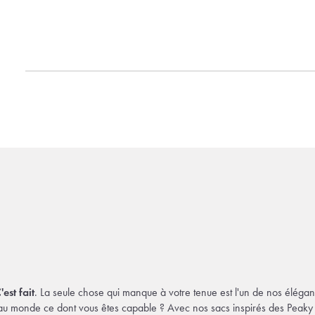
'est fait
. La seule chose qui manque à votre tenue est l'un de nos éléga
au monde ce dont vous êtes capable ? Avec nos sacs inspirés des Peaky B