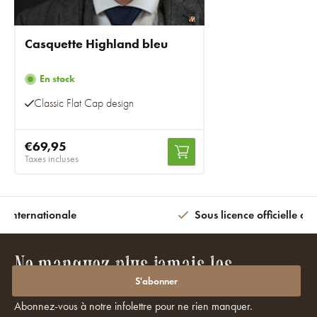
Casquette Highland bleu
En stock
Classic Flat Cap design
€69,95
Taxes incluses
n internationale
Sous licence officielle av
Ne manquez plus jamais les
promotions ou les réductions ?
S'abonner
Abonnez-vous à notre infolettre pour ne rien manquer.