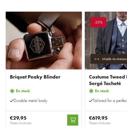
-20%
Made-to-measu
Briquet Peaky Blinder
Costume Tweed 
Sergé Tacheté
En stock
En stock
Durable metal body
Tailored for a perfect
€29,95
€619,95
Taxes incluses
Taxes incluses