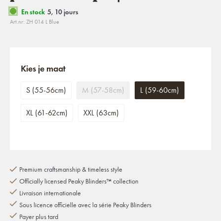
En stock
5, 10 jours
Art.nr: ZH 014 L Blue
Kies je maat
S (55-56cm)
M (57-58cm)
L (59-60cm)
XL (61-62cm)
XXL (63cm)
Premium craftsmanship & timeless style
Officially licensed Peaky Blinders™ collection
Livraison internationale
Sous licence officielle avec la série Peaky Blinders
Payer plus tard