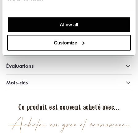
509
customers give us a 9.3 at
Webwinkel-keurmerk
Allow all
Customize
Partager ce produit
Évaluations
Mots-clés
Ce produit est souvent acheté avec...
Achetez en gros et économisez