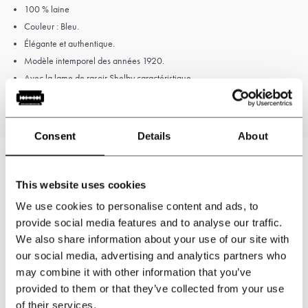
100 % laine
Couleur : Bleu.
Élégante et authentique.
Modèle intemporel des années 1920.
Avec la lame de rasoir Shelby caractéristique.
Bonne coupe, disponible en tailles S, M, L, XL et XXL.
Consent
Details
About
This website uses cookies
Pouvons-nous vous aider ?
We use cookies to personalise content and ads, to
Service à la clientèle:
provide social media features and to analyse our traffic.
We also share information about your use of our site with
+31 528233787
our social media, advertising and analytics partners who
may combine it with other information that you’ve
sales@shelbybrothers.com
provided to them or that they’ve collected from your use
of their services.