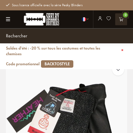
Sous licence officielle avec la série Peaky Blinders
0
Soldes d'été : -20 % sur tous les costumes et toutes les
Retour
Gants | Harris Tweed | Noir | pour Homme
chemises
Code promotionnel
BACKTOSTYLE