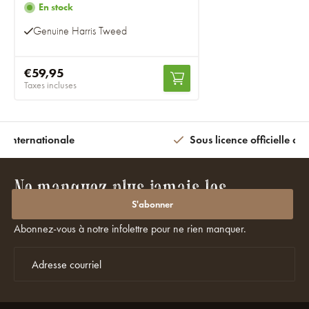
En stock
Genuine Harris Tweed
€59,95
Taxes incluses
n internationale
Sous licence officielle av
Ne manquez plus jamais les
promotions ou les réductions ?
S'abonner
Abonnez-vous à notre infolettre pour ne rien manquer.