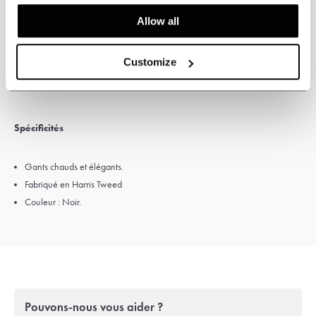
M
L
XL
Allow all
Cm
≈21,5
≈24
≈26,5
Inch
8.5
9.5
10.5
Customize
Spécificités
Gants chauds et élégants.
Fabriqué en Harris Tweed
Couleur : Noir.
Pouvons-nous vous aider ?