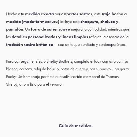
Hecho a tu
medida exacta
por
expertos sastres
, este
traje hecho a
medida (made-to-measure)
incluye una
chaqueta, chaleco y
pantalón
. Un
forro de satén suave
mejora la comodidad, mientras que
los
detalles personalizados y líneas limpias
reflejan la esencia de la
tradición sastre británica
— con un toque confiado y contemporáneo.
Para conseguir el efecto Shelby Brothers, completa el look con una
camisa
blanca,
corbata
,
reloj de bolsillo
,
botas de cuero
y, por supuesto, una
gorra
Peaky.
Un homenaje perfecto a la sofisticación atemporal de Thomas
Shelby, ahora listo para el verano.
Guía de medidas