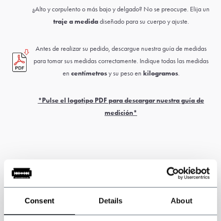
¿Alto y corpulento o más bajo y delgado? No se preocupe. Elija un
traje a medida
diseñado para su cuerpo y ajuste.
Antes de realizar su pedido, descargue nuestra guía de medidas
para tomar sus medidas correctamente. Indique todas las medidas
en
centímetros
y su peso en
kilogramos
.
*Pulse el logotipo PDF para descargar nuestra guía de
medición*
Nota: este producto está hecho a mano. El plazo de entrega suele
ser de 6 a 8 semanas.
Pueden aplicarse derechos de aduana y de
Consent
Details
About
importación y son responsabilidad exclusiva del cliente.