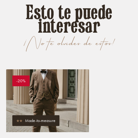
Esto te puede
interesar
¡No te olvides de estos!
-20%
Made-to-measure