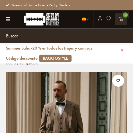
Licencia oficial de la serie Peaky Blinders
0
Summer Sale: -20 % en todos los trajes y camisas
Volver atrás
Traje sastre hombre | Traje 3 piezas | Marrón claro | Lana estambre |
Código descuento
BACKTOSTYLE
Ligero y transpirable