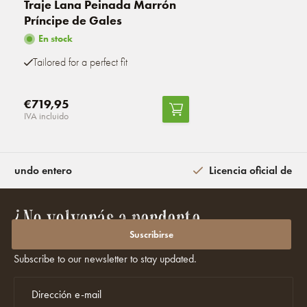
Traje Lana Peinada Marrón
Príncipe de Gales
En stock
Tailored for a perfect fit
€719,95
IVA incluido
l mundo entero
Licencia oficial de la
¿No volverás a perderte
promociones ni descuentos?
Suscribirse
Subscribe to our newsletter to stay updated.