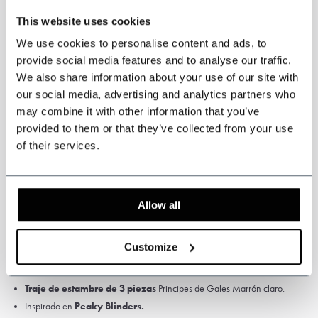
* Los artículos hechos a medida
no se pueden cambiar ni devolver
.
This website uses cookies
Mida con cuidado el tamaño correcto del traje. Si no tiene seguridad de
We use cookies to personalise content and ads, to
esto, hágalo medir por un sastre o por un sastre ambulante.
provide social media features and to analyse our traffic.
We also share information about your use of our site with
our social media, advertising and analytics partners who
may combine it with other information that you’ve
Especificaciones
provided to them or that they’ve collected from your use
of their services.
Color: Marrón claro.
Diseño: Principes de Gales.
Lana peinada de alta calidad, 75% lana
Allow all
Gramaje: 280 g/m²
Forro de satén
Customize
Chaqueta, chaleco y pantalón.
Traje de estambre de 3 piezas
Principes de Gales Marrón claro.
Inspirado en
Peaky Blinders.