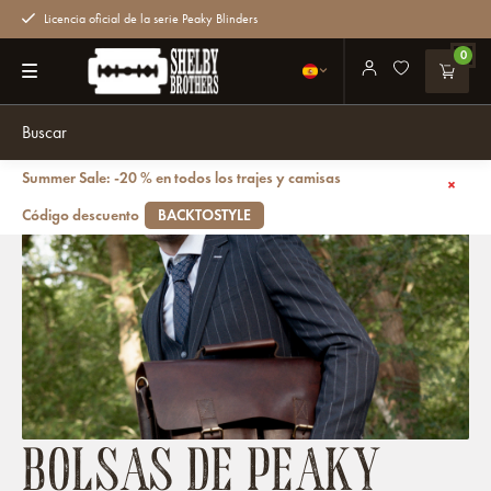
Licencia oficial de la serie Peaky Blinders
0
Summer Sale: -20 % en todos los trajes y camisas
Volver atrás
Bolsas
Código descuento
BACKTOSTYLE
BOLSAS DE PEAKY