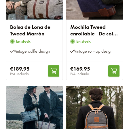
Bolsa de Lona de
Mochila Tweed
Tweed Marrón
enrollable - De color
azul/marrón
En stock
En stock
Vintage duffle design
Vintage roll-top design
€189,95
€169,95
IVA incluido
IVA incluido