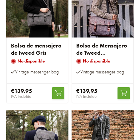
Bolsa de mensajero
Bolsa de Mensajero
de tweed Gris
de Tweed
Gris/Marrón
No disponible
No disponible
Vintage messenger bag
Vintage messenger bag
€139,95
€139,95
IVA incluido
IVA incluido