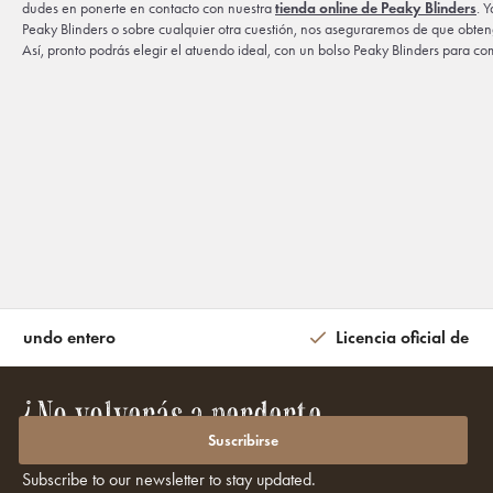
dudes en ponerte en contacto con nuestra
tienda online de Peaky Blinders
. 
Peaky Blinders o sobre cualquier otra cuestión, nos aseguraremos de que obten
Así, pronto podrás elegir el atuendo ideal, con un bolso Peaky Blinders para co
l mundo entero
Licencia oficial de la
¿No volverás a perderte
promociones ni descuentos?
Suscribirse
Subscribe to our newsletter to stay updated.