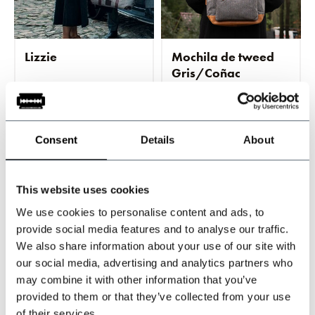
Lizzie
Mochila de tweed
Gris/Coñac
En stock
En stock
Spacious main
compartment
Consent
Details
About
€119,95
€189,95
IVA incluido
IVA incluido
This website uses cookies
We use cookies to personalise content and ads, to
provide social media features and to analyse our traffic.
We also share information about your use of our site with
our social media, advertising and analytics partners who
may combine it with other information that you’ve
provided to them or that they’ve collected from your use
of their services.