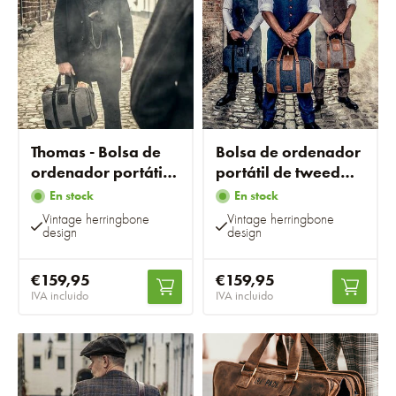
Thomas - Bolsa de
Bolsa de ordenador
ordenador portátil
portátil de tweed
de tweed gris
Gris/Cognac
En stock
En stock
Vintage herringbone
Vintage herringbone
design
design
€159,95
€159,95
IVA incluido
IVA incluido