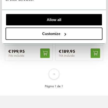
Bolso Bandolera de
Bolsa de lona de
Allow all
Piel 556
tweed -
Azul/Marrón
En stock
En stock
Customize
Vintage messenger design
Vintage duffle design
€199,95
€189,95
IVA incluido
IVA incluido
1
Página 1 de 1