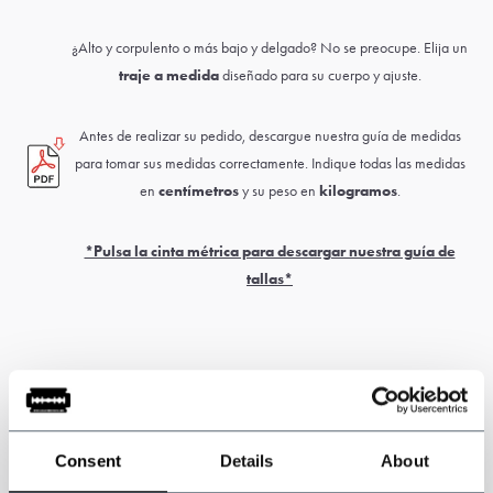
¿Alto y corpulento o más bajo y delgado? No se preocupe. Elija un
traje a medida
diseñado para su cuerpo y ajuste.
Antes de realizar su pedido, descargue nuestra guía de medidas
para tomar sus medidas correctamente. Indique todas las medidas
en
centímetros
y su peso en
kilogramos
.
*Pulsa la cinta métrica para descargar nuestra guía de
tallas*
Nota: este producto está hecho a mano. El plazo de entrega suele
ser de 6 a 8 semanas.
Pueden aplicarse derechos de aduana y de
Consent
Details
About
importación y son responsabilidad exclusiva del cliente.