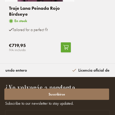
Traje Lana Peinada Rojo
Birdseye
En stock
Tailored for a perfect fit
€719,95
IVA incluido
l mundo entero
Licencia oficial de la
¿No volverás a perderte
promociones ni descuentos?
Suscribirse
Subscribe to our newsletter to stay updated.