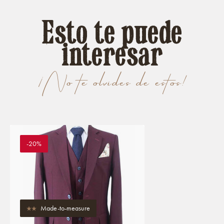
Esto te puede
interesar
¡No te olvides de estos!
-20%
Made-to-measure