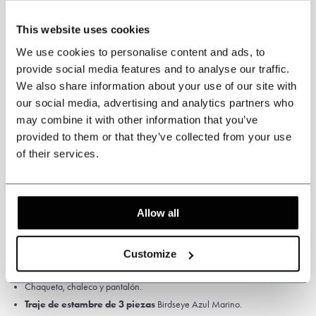
* Los artículos hechos a medida
no se pueden cambiar ni devolver
.
This website uses cookies
Mida con cuidado el tamaño correcto del traje. Si no tiene seguridad de
We use cookies to personalise content and ads, to
esto, hágalo medir por un sastre o por un sastre ambulante.
provide social media features and to analyse our traffic.
We also share information about your use of our site with
our social media, advertising and analytics partners who
may combine it with other information that you’ve
provided to them or that they’ve collected from your use
Especificaciones
of their services.
Color: Azul marino.
Diseño: Birdseye.
Allow all
Lana peinada de alta calidad, 75% lana
Gramaje: 280 g/m²
Forro de satén
Customize
Chaqueta, chaleco y pantalón.
Traje de estambre de 3 piezas
Birdseye Azul Marino.