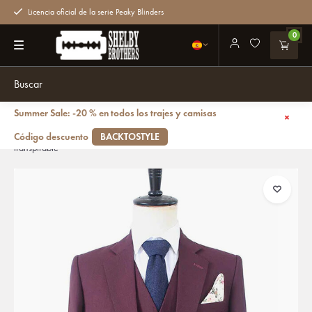
Licencia oficial de la serie Peaky Blinders
0
Summer Sale: -20 % en todos los trajes y camisas
Volver atrás
Traje sastre hombre | Traje 3 piezas | Vino tinto | Lana estambre | Ligero y
Código descuento
BACKTOSTYLE
transpirable