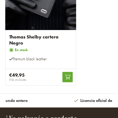
Thomas Shelby cartera
Negro
En stock
Premium black leather
€49,95
IVA incluido
l mundo entero
Licencia oficial de la