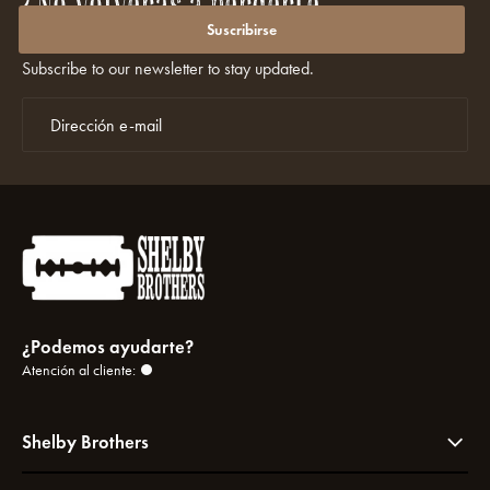
¿No volverás a perderte
promociones ni descuentos?
Suscribirse
Subscribe to our newsletter to stay updated.
¿Podemos ayudarte?
Atención al cliente:
Shelby Brothers