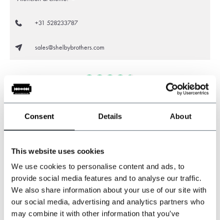
+31 528233787
sales@shelbybrothers.com
509
customers give us a 9.3 at
Webwinkel-keurmerk
Consent
Details
About
Compartir este producto
This website uses cookies
We use cookies to personalise content and ads, to
Opiniones
provide social media features and to analyse our traffic.
We also share information about your use of our site with
our social media, advertising and analytics partners who
Este producto se suele comprar con...
may combine it with other information that you’ve