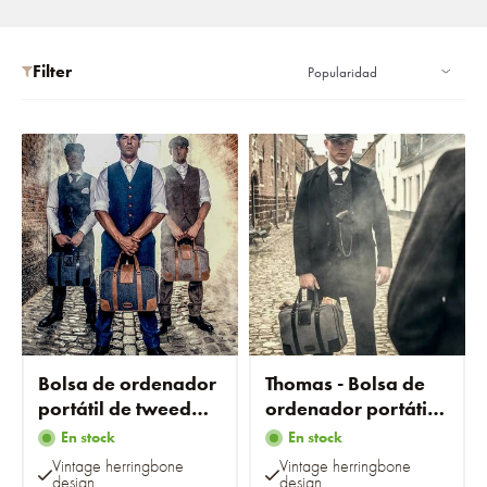
Filter
Bolsa de ordenador
Thomas - Bolsa de
portátil de tweed
ordenador portátil
Gris/Cognac
de tweed gris
En stock
En stock
Vintage herringbone
Vintage herringbone
design
design