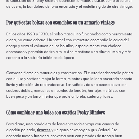
la selección de Shelby Brothers aparecen formatos clásicos como el satchel
de cuero, la bandolera de lona encerada y el maletín rígido de aire vintage.
Por qué estas bolsas son esenciales en un armario vintage
En los años 1920 y 1930, el bolso masculino funcionaba como herramienta
diaria, no como adorno. Un satchel con estructura acompaña la caída del
abrigo y evita el volumen en los bolsillos, especialmente con chaleco
abotonado y pantalón de tiro alto. Así se mantiene una silueta limpia y más
cercana a la sastrería británica de época.
Conviene fijarse en materiales y construcción. El cuero flor desarrolla pátina
con el uso y sostiene mejor la forma, mientras que la lona encerada soporta
lluvia y abrasión sin reblandecerse. Las señales de una buena pieza son
costuras dobles, remaches en puntos de tensión, herrajes metálicos con
buen peso y un forro interior que proteja libreta, cartera y llaves.
Cómo combinar una bolsa con estética
Peaky Blinders
Para diario, una bandolera de lona encerada encaja con camisa de
algodón peinado,
tirantes
y un gorro newsboy en gris Oxford. Ese
acabado mate y funcional conversa bien con prendas de trabajo bien