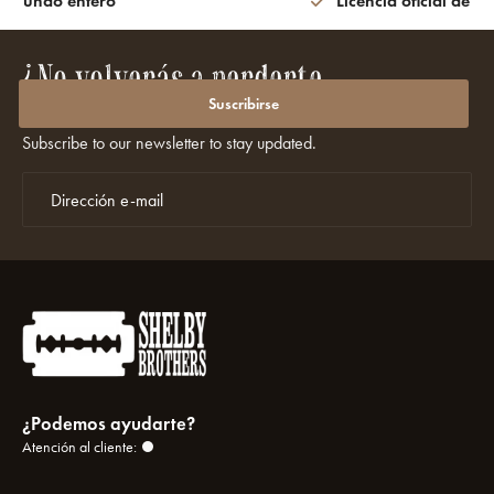
l mundo entero
Licencia oficial de la
¿No volverás a perderte
promociones ni descuentos?
Suscribirse
Subscribe to our newsletter to stay updated.
¿Podemos ayudarte?
Atención al cliente: