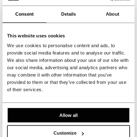
IVA incluido
IVA incluido
Consent
Details
About
This website uses cookies
We use cookies to personalise content and ads, to
provide social media features and to analyse our traffic.
We also share information about your use of our site with
our social media, advertising and analytics partners who
may combine it with other information that you’ve
provided to them or that they’ve collected from your use
Mochila de tweed
of their services.
Gris/Coñac
En stock
Spacious main
Allow all
compartment
€189,95
Customize