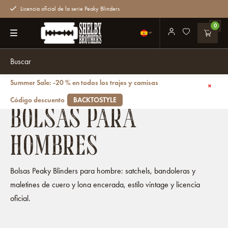
Licencia oficial de la serie Peaky Blinders
0
Summer Sale: -20 % en todos los trajes y camisas
Volver atrás
Bolsas
Bolsas para hombres
Código descuento
BACKTOSTYLE
BOLSAS PARA
HOMBRES
Bolsas Peaky Blinders para hombre: satchels, bandoleras y
maletines de cuero y lona encerada, estilo vintage y licencia
oficial.