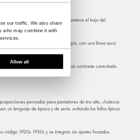
 gris Oxford. La altura de la bota mantiene el bajo del
se our traffic. We also share
ers who may combine it with
 services.
antes
clásicos. El resultado queda limpio, con una línea seca
Allow all
lo en algodón peinado para rematar con contraste controlado.
s: proporciones pensadas para pantalones de tiro alto, chalecos
en un lenguaje de época y de serie, evitando los fallos típicos
o código 1920s 1930s y se integran sin ajustes forzados.