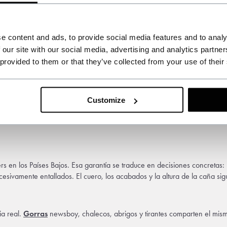
 en tweed espiga gris, camisa blanca de cuello rígido y gorra newsboy en
e content and ads, to provide social media features and to analy
on el tweed sin competir.
 our site with our social media, advertising and analytics partn
 provided to them or that they’ve collected from your use of their
 traje azul marino en lana merino, corbata de seda con microdibujo y
tir
eco.
Customize
 raya diplomática. Suma un abrigo largo de lana y un pañuelo de bolsil
s.
nders en los Países Bajos. Esa garantía se traduce en decisiones concreta
sivamente entallados. El cuero, los acabados y la altura de la caña sigu
ia real.
Gorras
newsboy, chalecos, abrigos y tirantes comparten el mism