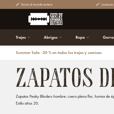
Envío al mundo entero
Licencia o
Trajes
Abrigos
Ropa
Gorra
Summer Sale: -20 % en todos los trajes y camisas
Volver atrás
Zapatos
Zapatos de hombre
ZAPATOS D
Zapatos Peaky Blinders hombre: cuero plena flor, horma de épo
Estilo años 20.