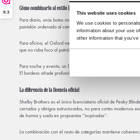
Cómo combinarlo al estilo
Peaky Blinders
9,3
This website uses cookies
Para diario, unas botas marrón oscuro con traje de tres piezas
We use cookies to personalis
pantalón ordenado al caminar y el grano del cuero conversa c
information about your use of
other information that you’ve
Para oficina, el Oxford negro aporta formalidad sobria con un
que no roba foco al patrón del traje ni a la estructura del chal
Para noche y evento, un Derby en burdeos levanta un traje de
El burdeos añade profundidad sin recurrir a brillos innecesario
La diferencia de la licencia oficial
Shelby Brothers es el único licenciatario oficial de Peaky Bli
cerrados y abrigos estructurados, no para cortes modernos exce
de horma y suela en propuestas “inspiradas”.
La combinación con el resto de categorías mantiene coherenc