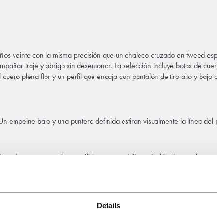
ños veinte con la misma precisión que un chaleco cruzado en tweed esp
ompañar traje y abrigo sin desentonar. La selección incluye botas de c
uero plena flor y un perfil que encaja con pantalón de tiro alto y bajo c
. Un empeine bajo y una puntera definida estiran visualmente la línea del
ela resistente y contrafuerte sólido para estabilizar el talón durante hora
 zapato mantenga un dibujo limpio y una proporción medida.
rigos
largos, como un Chesterfield de lana o un ulster de paño pesado. Pr
Details