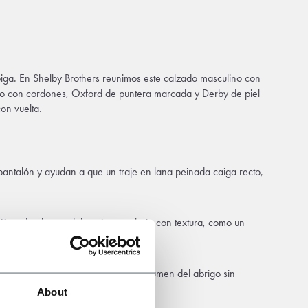
iga. En Shelby Brothers reunimos este calzado masculino con
uero con cordones, Oxford de puntera marcada y Derby de piel
on vuelta.
 pantalón y ayudan a que un traje en lana peinada caiga recto,
s. Cuando el resto del conjunto trabaja con textura, como un
otegen el tobillo y equilibran el volumen del abrigo sin
About