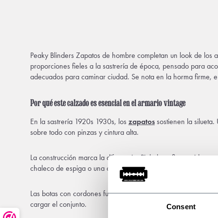
Peaky Blinders Zapatos de hombre completan un look de los a
proporciones fieles a la sastrería de época, pensado para ac
adecuados para caminar ciudad. Se nota en la horma firme, el c
Por qué este calzado es esencial en el armario vintage
En la sastrería 1920s 1930s, los
zapatos
sostienen la silueta
sobre todo con pinzas y cintura alta.
La construcción marca la diferencia. Piel plena flor curtida, su
chaleco de espiga o una chaqueta en tweed, conviene que el
Las botas con cordones funcionan especialmente bien con
ab
cargar el conjunto.
Consent