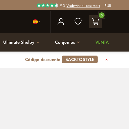
9.3
Webwinkel-keurmerk
EUR
0
Ultimate Shelby
Conjuntos
VENTA
Código descuento
BACKTOSTYLE