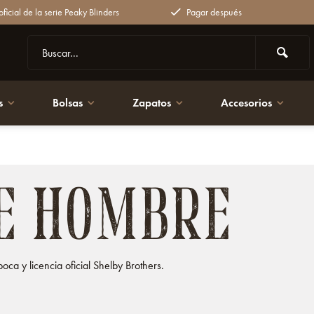
ficial de la serie Peaky Blinders
Pagar después
s
Bolsas
Zapatos
Accesorios
E HOMBRE
ca y licencia oficial Shelby Brothers.