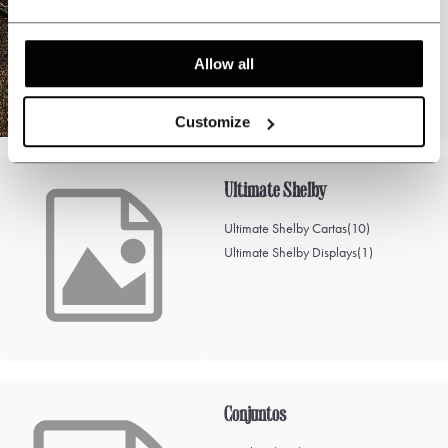
Relojes
(9)
Corbatas
(61)
Tirantes
(19)
Allow all
Show more
Customize
Ultimate Shelby
Ultimate Shelby Cartas
(10)
Ultimate Shelby Displays
(1)
Conjuntos