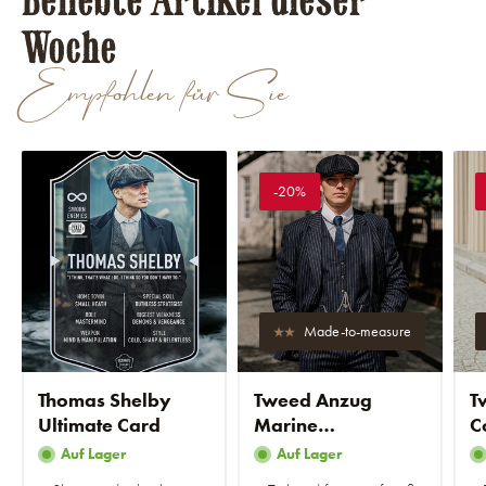
Beliebte Artikel dieser
Woche
Empfohlen für Sie
-20%
Made-to-measure
Thomas Shelby
Tweed Anzug
T
Ultimate Card
Marine
C
Kreidegestreift
F
Auf Lager
Auf Lager