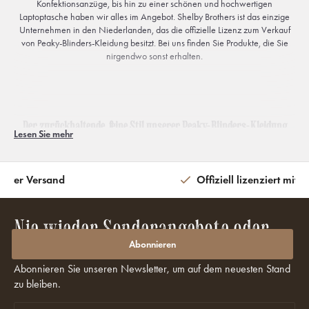
Konfektionsanzüge, bis hin zu einer schönen und hochwertigen
Laptoptasche haben wir alles im Angebot. Shelby Brothers ist das einzige
Unternehmen in den Niederlanden, das die offizielle Lizenz zum Verkauf
von Peaky-Blinders-Kleidung besitzt. Bei uns finden Sie Produkte, die Sie
nirgendwo sonst erhalten.
Der zurückhaltende, feine Stil unserer Peaky-Blinders-Kleidung
Lesen Sie mehr
Jeder, der sich schon einmal die Erfolgsserie
Peaky Blinders
angesehen hat,
wird den unverwechselbaren Stil der Shelby-Brüder bewundert haben. Die
perfekt auf Maß geschneiderten Anzüge, die tadellosen Schuhe und
eiter Versand
Offiziell lizenziert mit 
natürlich die unverkennbaren Flat-Caps sind untrennbar mit dieser
wunderbaren Serie verbunden. Wenn Sie diesen Stil für sich nutzen
möchten, sind Sie bei Shelby Brothers goldrichtig. Wir sind das einzige
Nie wieder Sonderangebote oder
Unternehmen in den Niederlanden, das über die Lizenz für die offizielle
Rabatte verpassen?
Peak-Blinders-Kleidung verfügt. Somit können Sie nirgendwo sonst
Abonnieren
Kleidung finden, die dem Peaky-Blinders-Stil so sehr ähnelt. Wir bieten eine
Abonnieren Sie unseren Newsletter, um auf dem neuesten Stand
umfassende und abwechslungsreiche Kollektion, bei der jeder etwas nach
seinem Geschmack finden wird.
zu bleiben.