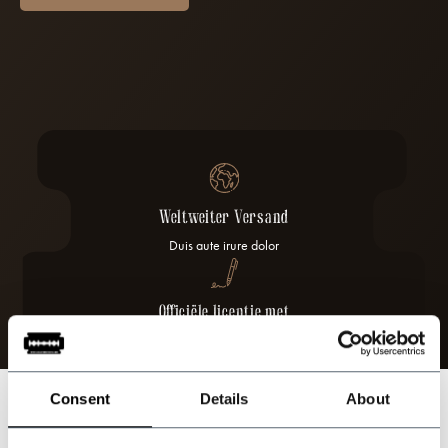
Weltweiter Versand
Duis aute irure dolor
Officiële licentie met
Peaky Blinders serie
Duis aute irure dolor
Consent
Details
About
Später bezahlen