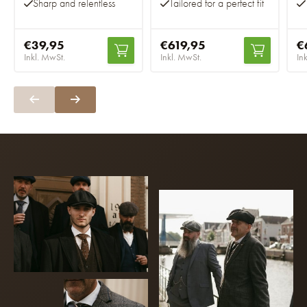
Sharp and relentless
Tailored for a perfect fit
€39,95
€619,95
€
Inkl. MwSt.
Inkl. MwSt.
In