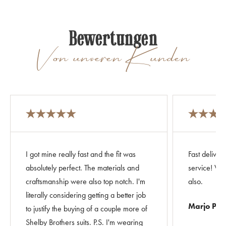
Bewertungen
Von unseren Kunden
I got mine really fast and the fit was
Fast deliver
absolutely perfect. The materials and
service! Ver
craftsmanship were also top notch. I'm
also.
literally considering getting a better job
Marjo Par
to justify the buying of a couple more of
Shelby Brothers suits. P.S. I'm wearing