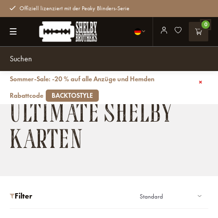
Offiziell lizenziert mit der Peaky Blinders-Serie
0
Sommer-Sale: -20 % auf alle Anzüge und Hemden
Zurück
Ultimate Shelby
Ultimate Shelby Karten
Rabattcode
BACKTOSTYLE
ULTIMATE SHELBY
KARTEN
Filter