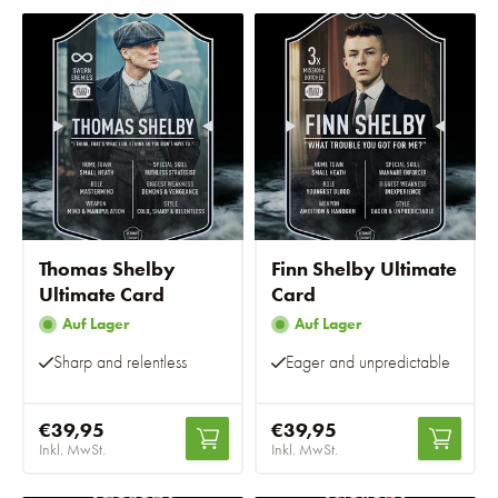
Thomas Shelby
Finn Shelby Ultimate
Ultimate Card
Card
Auf Lager
Auf Lager
Sharp and relentless
Eager and unpredictable
€39,95
€39,95
Inkl. MwSt.
Inkl. MwSt.