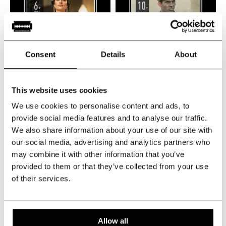
Consent
Details
About
This website uses cookies
Lizzie Shelby
Johnny
We use cookies to personalise content and ads, to
Ultimate Card
Dogs Ultimate Card
provide social media features and to analyse our traffic.
Auf Lager
Auf Lager
We also share information about your use of our site with
our social media, advertising and analytics partners who
Loyal and wounded
Loud and legendary
may combine it with other information that you’ve
provided to them or that they’ve collected from your use
€39,95
€39,95
of their services.
Inkl. MwSt.
Inkl. MwSt.
Allow all