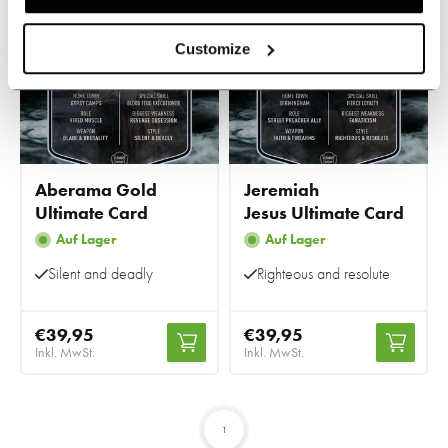
Customize
Aberama Gold
Jeremiah
Ultimate Card
Jesus Ultimate Card
Auf Lager
Auf Lager
Silent and deadly
Righteous and resolute
€39,95
€39,95
Inkl. MwSt.
Inkl. MwSt.
1