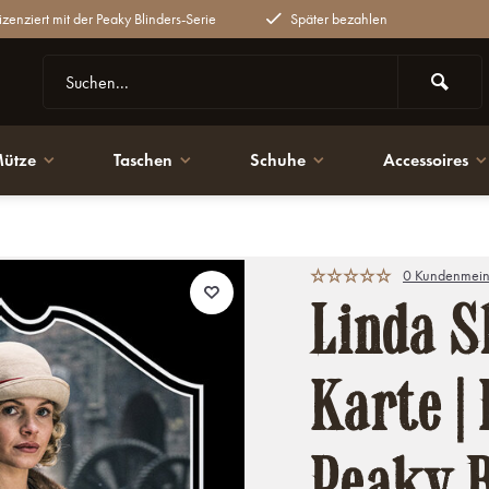
lizenziert mit der Peaky Blinders-Serie
Später bezahlen
ütze
Taschen
Schuhe
Accessoires
aky Blinders
0 Kundenmein
Linda S
Karte | 
Peaky B