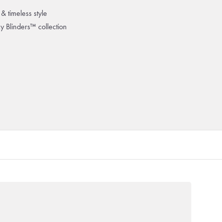
& timeless style
ky Blinders™ collection