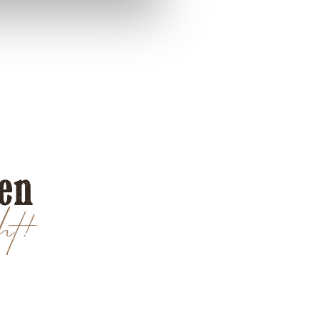
len
ht!