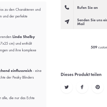
Rufen Sie an
nfos zu den Charakteren und
an und der perfekte
Senden Sie uns ei
Mail
nierenden
Linda Shelby
(37x25 cm) und enthält
509
custom
gungen und ihre komplexe
chend einflussreich
- eine
Dieses Produkt teilen
chte der Peaky Blinders
r alle, die nur das Echte