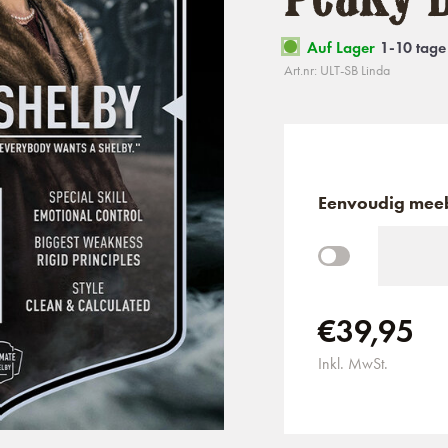
Auf Lager
1-10 tage
Art.nr: ULT-SB Linda
Eenvoudig meeb
€39,95
Inkl. MwSt.