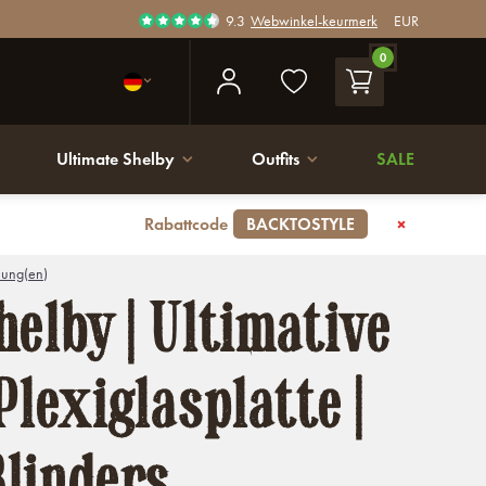
9.3
Webwinkel-keurmerk
EUR
0
Ultimate Shelby
Outfits
SALE
Rabattcode
BACKTOSTYLE
ung(en)
helby | Ultimative
Plexiglasplatte |
linders