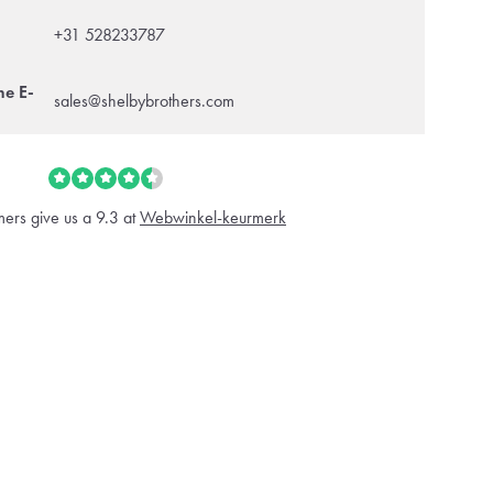
+31 528233787
ne E-
sales@shelbybrothers.com
ers give us a 9.3 at
Webwinkel-keurmerk