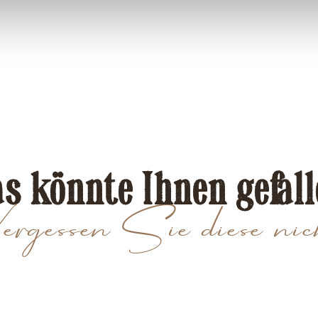
s könnte Ihnen gefal
rgessen Sie diese nic