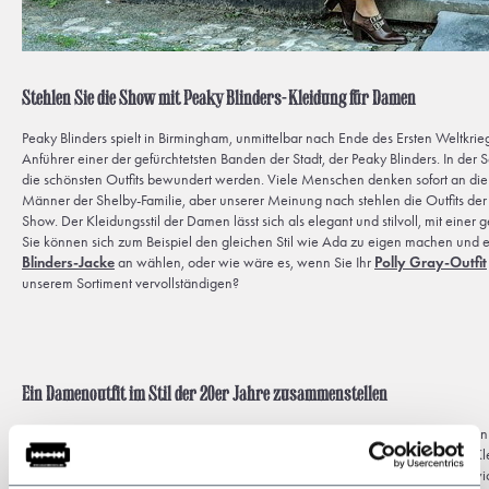
Stehlen Sie die Show mit Peaky Blinders-Kleidung für Damen
Peaky Blinders spielt in Birmingham, unmittelbar nach Ende des Ersten Weltkrie
Anführer einer der gefürchtetsten Banden der Stadt, der Peaky Blinders. In der 
die schönsten Outfits bewundert werden. Viele Menschen denken sofort an die 
Männer der Shelby-Familie, aber unserer Meinung nach stehlen die Outfits der
Show. Der Kleidungsstil der Damen lässt sich als elegant und stilvoll, mit einer
Sie können sich zum Beispiel den gleichen Stil wie Ada zu eigen machen und 
Blinders-Jacke
an wählen, oder wie wäre es, wenn Sie Ihr
Polly Gray-Outfit
unserem Sortiment vervollständigen?
Ein Damenoutfit im Stil der 20er Jahre zusammenstellen
Möchten Sie als großer Fan der Damen aus der Serie Peaky Blinders denselbe
Dann sind Sie bei Shelby Brothers an der richtigen Adresse für die schönsten K
Die Peaky Blinders-Kleidung für Damen steht beispielhaft für die ständige Ent