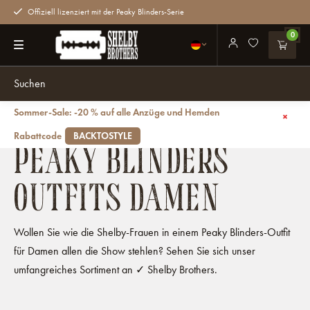
Offiziell lizenziert mit der Peaky Blinders-Serie
0
Sommer-Sale: -20 % auf alle Anzüge und Hemden
Zurück
Outfits
Damen
Rabattcode
BACKTOSTYLE
PEAKY BLINDERS
OUTFITS DAMEN
Wollen Sie wie die Shelby-Frauen in einem Peaky Blinders-Outfit
für Damen allen die Show stehlen? Sehen Sie sich unser
umfangreiches Sortiment an ✓ Shelby Brothers.