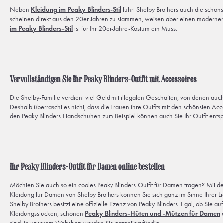
Neben
Kleidung im Peaky Blinders-Stil
führt Shelby Brothers auch die schön
scheinen direkt aus den 20er Jahren zu stammen, weisen aber einen modernen
im Peaky Blinders-Stil
ist für Ihr 20er-Jahre-Kostüm ein Muss.
Vervollständigen Sie Ihr Peaky Blinders-Outfit mit Accessoires
Die Shelby-Familie verdient viel Geld mit illegalen Geschäften, von denen auch
Deshalb überrascht es nicht, dass die Frauen ihre Outfits mit den schönsten Acc
den Peaky Blinders-Handschuhen zum Beispiel können auch Sie Ihr Outfit ent
Ihr Peaky Blinders-Outfit für Damen online bestellen
Möchten Sie auch so ein cooles Peaky Blinders-Outfit für Damen tragen? Mit der
Kleidung für Damen von Shelby Brothers können Sie sich ganz im Sinne Ihrer L
Shelby Brothers besitzt eine offizielle Lizenz von Peaky Blinders. Egal, ob Sie au
Kleidungsstücken, schönen
Peaky Blinders-Hüten und -Mützen für Damen
o
sind, in unserem Webshop werden Sie garantiert fündig.