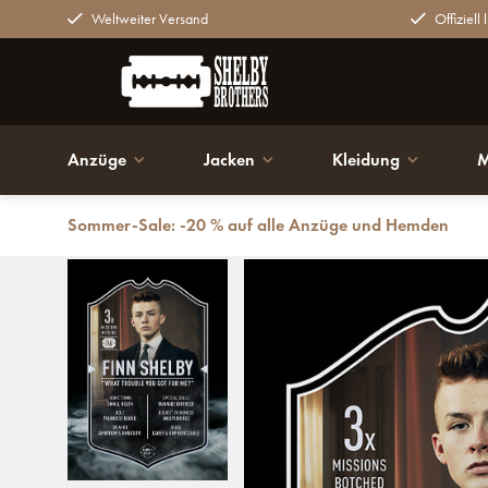
Weltweiter Versand
Offiziell 
Anzüge
Jacken
Kleidung
M
Sommer-Sale: -20 % auf alle Anzüge und Hemden
Zurück
Finn Shelby | Ultimative Karte | Plexiglasplatte | Pea