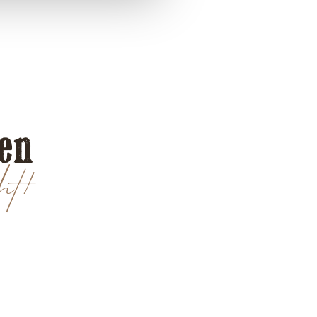
len
ht!