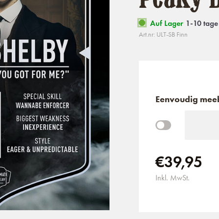
Auf Lager
1-10 tage
Art.nr: ULT-SB Finn
Eenvoudig meeb
€39,95
Inkl. MwSt.