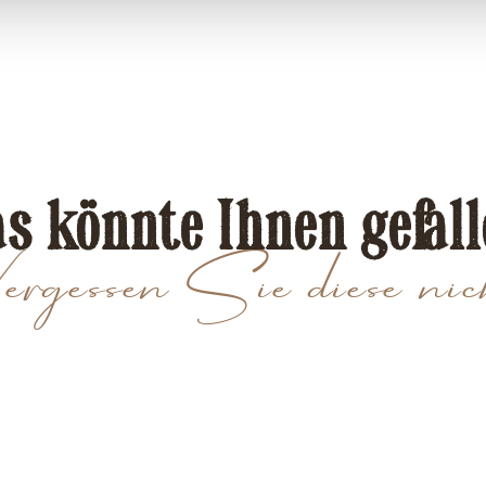
s könnte Ihnen gefal
rgessen Sie diese nic