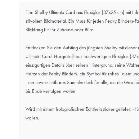
Finn Shelby Ultimate Card aus Plexiglas (37x25 cm) mit In
stilvollem Bildmaterial. Ein Muss für jeden Peaky Blinders-F
Blickfang für Ihr Zuhause oder Büro.
Entdecken Sie den Aufstieg des jüngsten Shelby mit dieser
Ultimate Card. Hergestellt aus hochwertigem Plexiglas (37
einzigartigen Details über seinen Hintergrund, seine Waf
Herzen der Peaky Blinders. Ein Symbol für rohes Talent u
- ein unverzichtbares Sammlerstück für alle, die die Gesc
bis Ende verfolgen wollen.
Wird mit einem holografischen Echtheitssticker geliefert - fü
wollen.