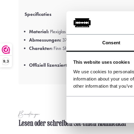
Specificaties
Material:
Plexiglas
Abmessungen:
37x25cm
Consent
Charakter:
Finn Shelby
9,3
This website uses cookies
Offiziell lizenziertes Peaky Blinders™ Produkt
We use cookies to personalis
information about your use of
other information that you’ve
Bewertungen
Lesen oder schreiben Sie einen Kommentar