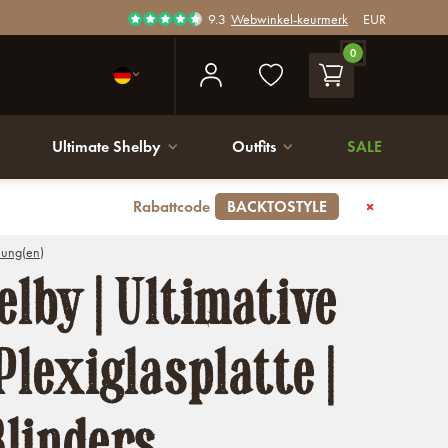
9.3
Webwinkel-keurmerk
EUR
0
Ultimate Shelby
Outfits
SALE
Rabattcode
BACKTOSTYLE
ung(en)
elby | Ultimative
Plexiglasplatte |
linders