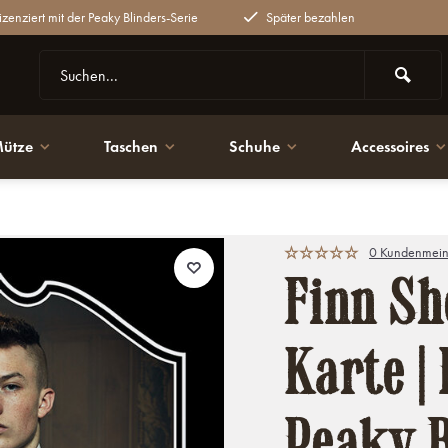
lizenziert mit der Peaky Blinders-Serie
Später bezahlen
ütze
Taschen
Schuhe
Accessoires
ky Blinders
0 Kundenmein
Finn Sh
Karte | 
Peaky B