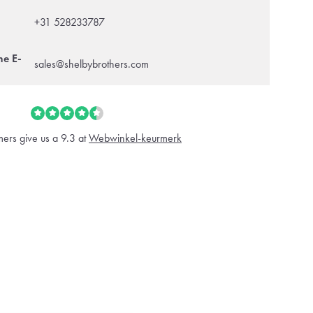
+31 528233787
ne E-
sales@shelbybrothers.com
ers give us a 9.3 at
Webwinkel-keurmerk