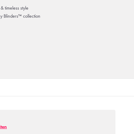
& timeless style
ky Blinders™ collection
iten