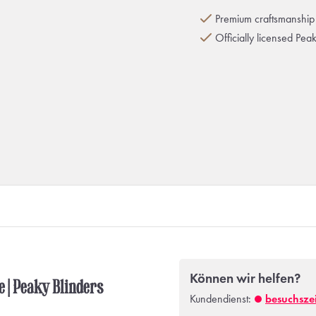
Premium craftsmanship 
Officially licensed Pea
Können wir helfen?
e | Peaky Blinders
Kundendienst:
besuchsze