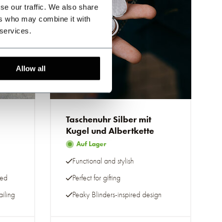
se our traffic. We also share
ers who may combine it with
 services.
Allow all
Taschenuhr Silber mit
Kugel und Albertkette
Auf Lager
Functional and stylish
eed
Perfect for gifting
ailing
Peaky Blinders-inspired design