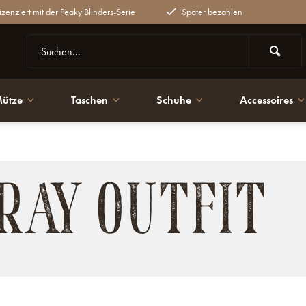
lizenziert mit der Peaky Blinders-Serie
Später bezahlen
ütze
Taschen
Schuhe
Accessoires
RAY OUTFIT