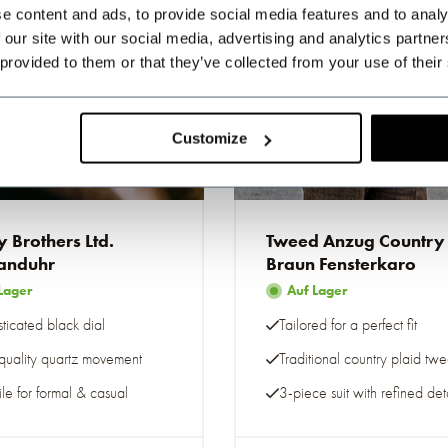
e content and ads, to provide social media features and to analy
 our site with our social media, advertising and analytics partn
 provided to them or that they’ve collected from your use of their
Customize
Made-to-measure
 Brothers Ltd.
Tweed Anzug Country
anduhr
Braun Fensterkaro
Lager
Auf Lager
ticated black dial
Tailored for a perfect fit
quality quartz movement
Traditional country plaid tw
ile for formal & casual
3-piece suit with refined det