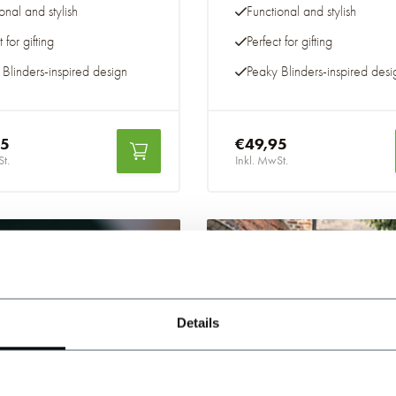
onal and stylish
Functional and stylish
 for gifting
Perfect for gifting
Blinders-inspired design
Peaky Blinders-inspired desi
95
€49,95
St.
Inkl. MwSt.
-20%
Details