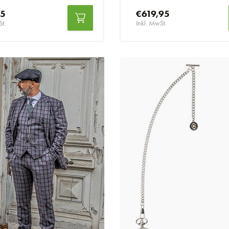
95
€619,95
St.
Inkl. MwSt.