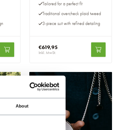
Tailored for a perfect fit
Traditional overcheck plaid tweed
gn
3-piece suit with refined detailing
€619,95
Inkl. MwSt.
About