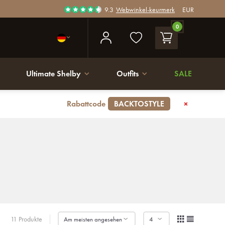
9.3
Webwinkel-keurmerk
EUR
0
Ultimate Shelby
Outfits
SALE
Rabattcode
BACKTOSTYLE
11 Produkte