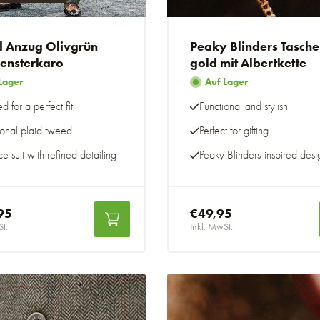
 Anzug Olivgrün
Peaky Blinders Tasch
Fensterkaro
gold mit Albertkette
Lager
Auf Lager
ed for a perfect fit
Functional and stylish
ional plaid tweed
Perfect for gifting
e suit with refined detailing
Peaky Blinders-inspired desi
95
€49,95
St.
Inkl. MwSt.