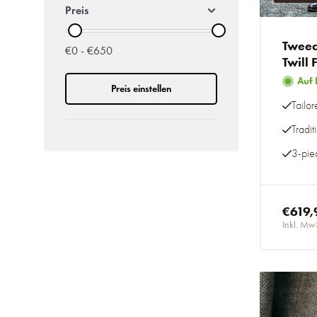
Preis
Tweed
€0 - €650
Twill 
Auf 
Preis einstellen
Tailor
Tradit
3-piec
€619,
Inkl. Mw