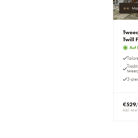
Mad
Tweed
Twill 
Auf 
Tailor
Tradi
twee
3-piec
€529
Inkl. Mw