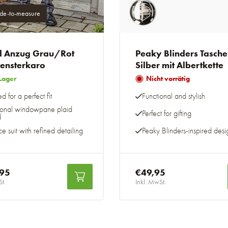
e-to-measure
 Anzug Grau/Rot
Peaky Blinders Tasch
Fensterkaro
Silber mit Albertkette
Lager
Nicht vorrätig
ed for a perfect fit
Functional and stylish
tional windowpane plaid
Perfect for gifting
d
e suit with refined detailing
Peaky Blinders-inspired desi
,95
€49,95
St.
Inkl. MwSt.