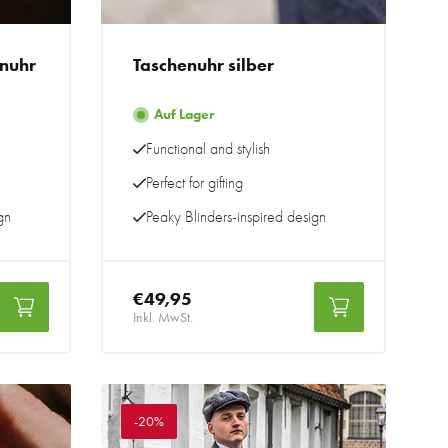
enuhr
Taschenuhr silber
Auf Lager
Functional and stylish
Perfect for gifting
gn
Peaky Blinders-inspired design
€49,95
Inkl. MwSt.
-20%