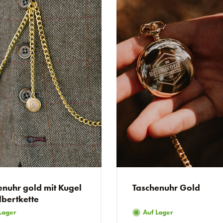
enuhr gold mit Kugel
Taschenuhr Gold
lbertkette
Lager
Auf Lager