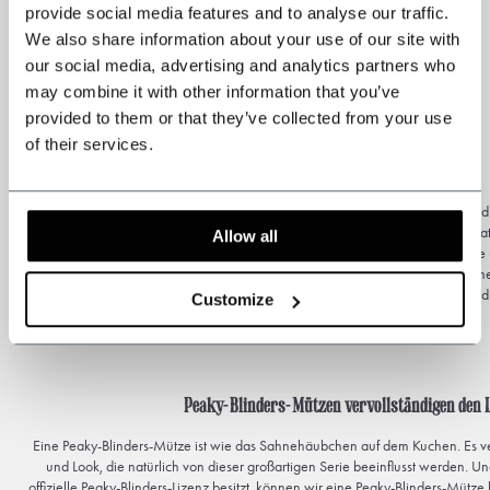
provide social media features and to analyse our traffic.
We also share information about your use of our site with
our social media, advertising and analytics partners who
may combine it with other information that you’ve
provided to them or that they’ve collected from your use
of their services.
Peaky Blinders Mütze kaufen
Die Erfolgsserie Peaky Blinders überzeugt durch ihre eigene Atmosphäre und i
legendären 1920er Jahre beruht. Wer sich von der Serie inspirieren lassen hat 
Allow all
seines Lieblingscharakters kleidet, kann bei Shelby Brothers eine einzigartige
Kopfbedeckung erstehen. Diese
Peaky-Blinders-Mütze
ist in verschiede
erhältlich und passt natürlich zu unseren Anzügen und 
Customize
Peaky-Blinders-Mützen vervollständigen den 
Eine Peaky-Blinders-Mütze ist wie das Sahnehäubchen auf dem Kuchen. Es ver
und Look, die natürlich von dieser großartigen Serie beeinflusst werden. Un
offizielle Peaky-Blinders-Lizenz besitzt, können wir eine Peaky-Blinders-Mütze 