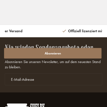
eiter Versand
Offiziell lizenziert mit 
Nie wieder Sonderangebote oder
Rabatte verpassen?
Abonnieren
Abonnieren Sie unseren Newsletter, um auf dem neuesten Stand
zu bleiben.