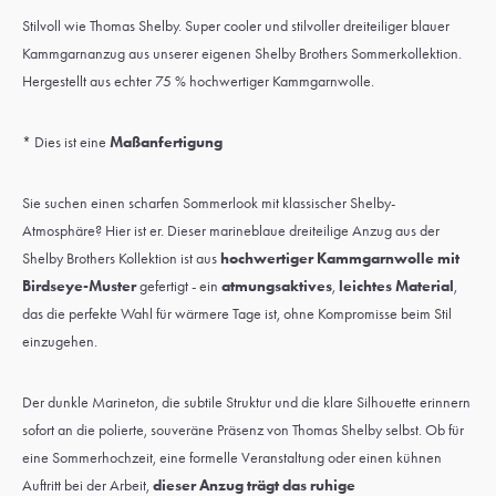
Stilvoll wie Thomas Shelby. Super cooler und stilvoller dreiteiliger blauer
Kammgarnanzug aus unserer eigenen Shelby Brothers Sommerkollektion.
Hergestellt aus echter 75 % hochwertiger Kammgarnwolle.
* Dies ist eine
Maßanfertigung
Sie suchen einen scharfen Sommerlook mit klassischer Shelby-
Atmosphäre? Hier ist er. Dieser marineblaue dreiteilige Anzug aus der
Shelby Brothers Kollektion ist aus
hochwertiger Kammgarnwolle mit
Birdseye-Muster
gefertigt - ein
atmungsaktives
,
leichtes Material
,
das die perfekte Wahl für wärmere Tage ist, ohne Kompromisse beim Stil
einzugehen.
Der dunkle Marineton, die subtile Struktur und die klare Silhouette erinnern
sofort an die polierte, souveräne Präsenz von Thomas Shelby selbst. Ob für
eine Sommerhochzeit, eine formelle Veranstaltung oder einen kühnen
Auftritt bei der Arbeit,
dieser Anzug trägt das ruhige