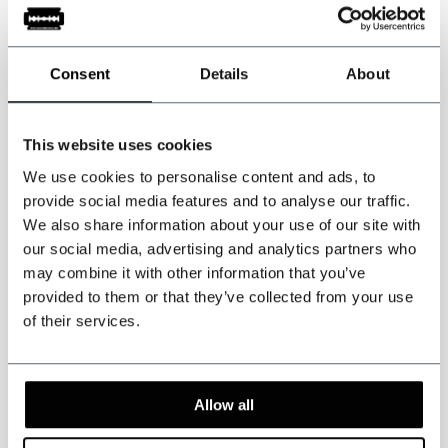
Bitte beachten Sie: Dieses Produkt ist handgefertigt. Die
Lieferzeit beträgt in der Regel 6 bis 8 Wochen.
Zoll- und
Einfuhrabgaben können anfallen und liegen in der alleinigen
Consent
Details
About
Verantwortung des Kunden.
This website uses cookies
* Sonderanfertigungen können
nicht
umgetauscht
oder
We use cookies to personalise content and ads, to
zurückgegeben werden
. Messen Sie sorgfältig, um die richtige Größe
provide social media features and to analyse our traffic.
des Anzugs zu erhalten. Wenn Sie sich diesbezüglich nicht sicher sind,
We also share information about your use of our site with
lassen Sie sich von einem Schneider oder Reiseschneider ausmessen.
our social media, advertising and analytics partners who
may combine it with other information that you’ve
provided to them or that they’ve collected from your use
of their services.
Spezifikationen
Farbe: Marineblau.
Allow all
Muster: Birdseye.
Hochwertige Kammgarnwolle, 75% Wolle