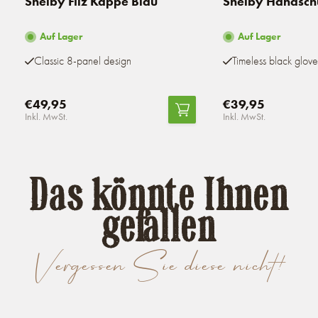
Shelby Filz Kappe Blau
Shelby Handsch
Auf Lager
Auf Lager
Classic 8-panel design
Timeless black glove
€49,95
€39,95
Inkl. MwSt.
Inkl. MwSt.
Das könnte Ihnen
gefallen
Vergessen Sie diese nicht!