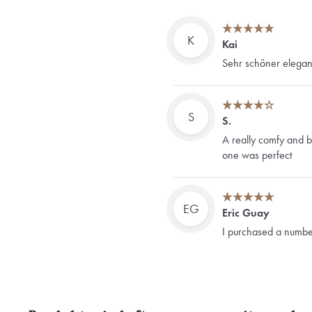
K
Kai
Sehr schöner elegant
S
S.
A really comfy and be
one was perfect
EG
Eric Guay
I purchased a number
Bordeaux Tie, Borde
long/black. I will the
would arrive. All the
tried them on before 
only 2 hours later)