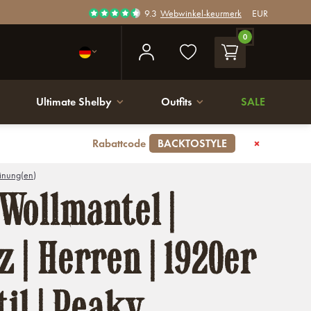
9.3
Webwinkel-keurmerk
EUR
0
Ultimate Shelby
Outfits
SALE
Rabattcode
BACKTOSTYLE
nung(en)
Wollmantel |
 | Herren | 1920er
til | Peaky