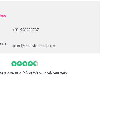
iten
+31 528233787
ne E-
sales@shelbybrothers.com
ers give us a 9.3 at
Webwinkel-keurmerk