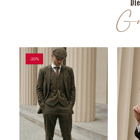
Di
Gro
-20%