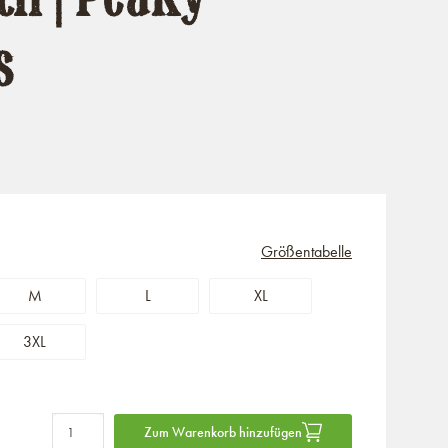
s
Größentabelle
M
L
XL
3XL
Zum Warenkorb hinzufügen