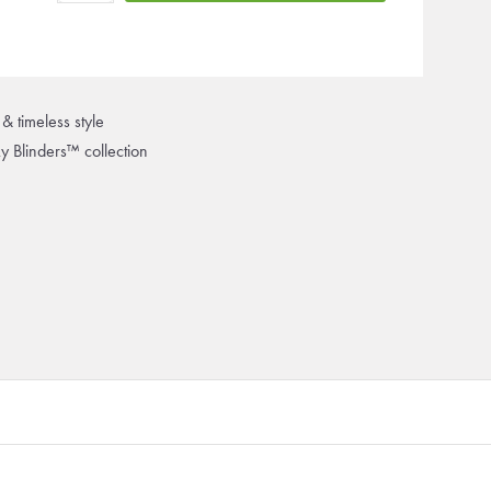
& timeless style
ky Blinders™ collection