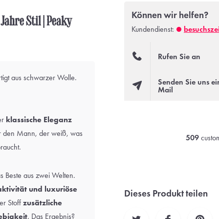
Können wir helfen?
Jahre Stil | Peaky
Kundendienst:
besuchsze
Rufen Sie an
tigt aus schwarzer Wolle.
Senden Sie uns ei
Mail
er
klassische Eleganz
ür den Mann, der weiß, was
509
custom
raucht.
s Beste aus zwei Welten.
tivität und luxuriöse
Dieses Produkt teilen
er Stoff
zusätzliche
ebigkeit
. Das Ergebnis?