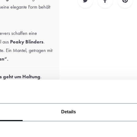
seine elegante Form behält
Revers schaffen eine
il aus
Peaky Blinders
.
te. Ein Mantel, getragen mit
an“.
s geht um Haltung
.
tt oder kombinieren Sie ihn
til Ihrer ist – dieser
Details
til – ein verlässlicher
rückgreifen werden. Sobald