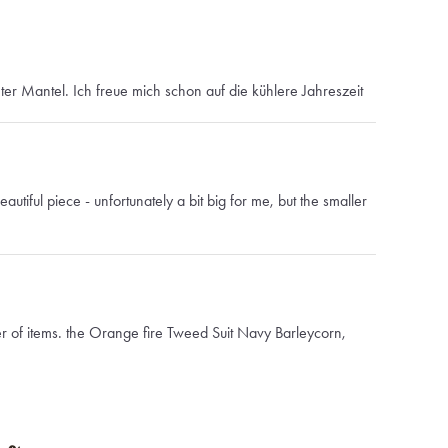
er Mantel. Ich freue mich schon auf die kühlere Jahreszeit
autiful piece - unfortunately a bit big for me, but the smaller
 of items. the Orange fire Tweed Suit Navy Barleycorn,
aux pocket square, and the Orange Fire Overcoat
y all came if very quickly. It was weeks faster than they said it
 pieces were in great condition and made perfectly. I actually
I got the notification the shipment had arrived lol (which was
 Absolutely would recommend the company and clothing.