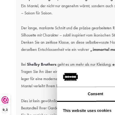
Ein Mantel, der nicht nur angenehm wärmt, sondern auch 
– Saison für Saison.
Der lange, markante Schnitt und die präzise gearbeiteten 
Silhouette mit Charakter – subtil inspiriert vom ikonischen St
Denken Sie an zeitlose Klasse, an diese selbstbewusste No
derselben Entschlossenheit wie ein wahrer
„immortal m
Bei
Shelby Brothers
geht es um mehr als nur Kleidung;
e
Tragen Sie ihn über einem Anzug für einen eleganten Auftri
leger für eine moderne Interpretation. Ganz gleich, welcher S
Mantel verleiht Ihrem Look Autorität ohne Übertreibung.
Consent
Dies ist kein gewöhnlicher Mantel. Es ist eine Investition in S
Bestandteil Ihrer Garderobe, auf den Sie immer wieder zu
9,3
This website uses cookies