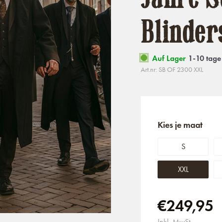
Blinder
Auf Lager
1-10 tage
Art.nr: SB OF 2300 XXL
Kies je maat
S
XXL
€249,95
Inkl. MwSt.