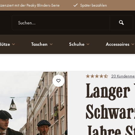
lizenziert mit der Peaky Blinders-Serie
Später bezahlen
ütze
Taschen
Schuhe
Accessoires
 Stil | Peaky Blinders
20 Kundenmei
Langer 
Schwarz
Jahre S