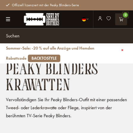
Offiziell lizenziert mit der Peaky Blinders-Serie
0
Sommer-Sale: -20 % auf alle Anzüge und Hemden
Zurück
Accessoires
Krawatten
Rabattcode
BACKTOSTYLE
PEAKY BLINDERS
KRAWATTEN
Vervollständigen Sie Ihr Peaky Blinders-Outfit mit einer passenden
Tweed- oder Lederkrawatte oder Fliege, inspiriert von der
berühmten TV-Serie Peaky Blinders.