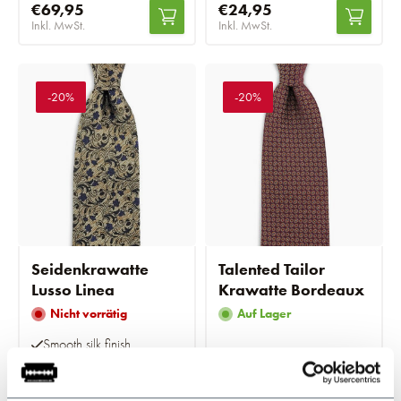
€69,95
€24,95
Inkl. MwSt.
Inkl. MwSt.
-20%
-20%
Seidenkrawatte
Talented Tailor
Lusso Linea
Krawatte Bordeaux
Nicht vorrätig
Auf Lager
Smooth silk finish
€69,95
€52,95