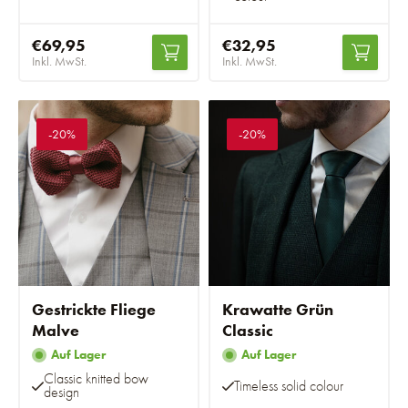
€69,95
€32,95
Inkl. MwSt.
Inkl. MwSt.
-20%
-20%
Gestrickte Fliege
Krawatte Grün
Malve
Classic
Auf Lager
Auf Lager
Classic knitted bow
Timeless solid colour
design