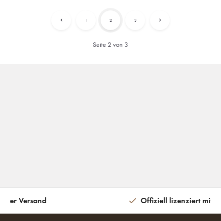
1
2
3
Seite 2 von 3
eiter Versand
Offiziell lizenziert mit 