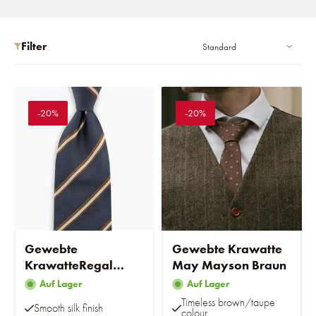
Filter
-20%
-20%
Gewebte
Gewebte Krawatte
KrawatteRegal
May Mayson Braun
Riccardo
Auf Lager
Auf Lager
Timeless brown/taupe
Smooth silk finish
colour