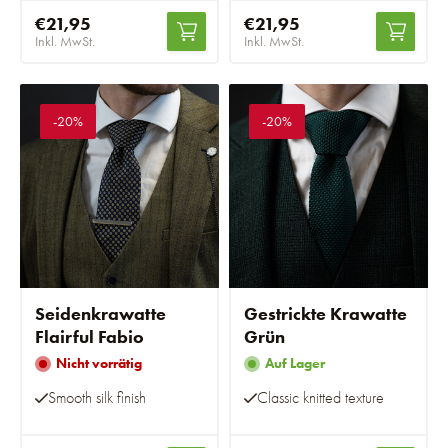
€21,95
€21,95
Inkl. MwSt.
Inkl. MwSt.
-20%
-20%
Seidenkrawatte
Gestrickte Krawatte
Flairful Fabio
Grün
Nicht vorrätig
Auf Lager
Smooth silk finish
Classic knitted texture