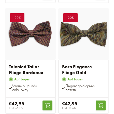
-20%
-20%
Talented Tailor
Born Elegance
Fliege Bordeaux
Fliege Gold
Auf Lager
Auf Lager
Warm burgundy
Elegant gold-green
colourway
pattern
€42,95
€42,95
Inkl. MwSt.
Inkl. MwSt.