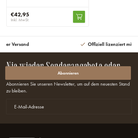
€42,95
Inkl. MwSt.
eiter Versand
Offiziell lizenziert mit 
Nie wieder Sonderangebote oder
Rabatte verpassen?
Abonnieren
Abonnieren Sie unseren Newsletter, um auf dem neuesten Stand
zu bleiben.