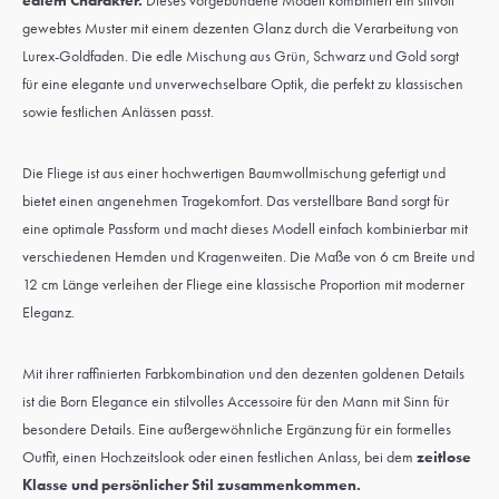
edlem Charakter.
Dieses vorgebundene Modell kombiniert ein stilvoll
gewebtes Muster mit einem dezenten Glanz durch die Verarbeitung von
Lurex-Goldfaden. Die edle Mischung aus Grün, Schwarz und Gold sorgt
für eine elegante und unverwechselbare Optik, die perfekt zu klassischen
sowie festlichen Anlässen passt.
Die Fliege ist aus einer hochwertigen Baumwollmischung gefertigt und
bietet einen angenehmen Tragekomfort. Das verstellbare Band sorgt für
eine optimale Passform und macht dieses Modell einfach kombinierbar mit
verschiedenen Hemden und Kragenweiten. Die Maße von 6 cm Breite und
12 cm Länge verleihen der Fliege eine klassische Proportion mit moderner
Eleganz.
Mit ihrer raffinierten Farbkombination und den dezenten goldenen Details
ist die Born Elegance ein stilvolles Accessoire für den Mann mit Sinn für
besondere Details. Eine außergewöhnliche Ergänzung für ein formelles
Outfit, einen Hochzeitslook oder einen festlichen Anlass, bei dem
zeitlose
Klasse und persönlicher Stil zusammenkommen.