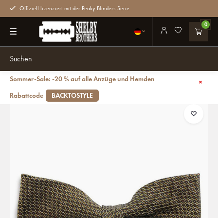
Offiziell lizenziert mit der Peaky Blinders-Serie
0
Sommer-Sale: -20 % auf alle Anzüge und Hemden
Zurück
Born Elegance Fliege | Gold | für Männer | Peaky Blinders
Rabattcode
BACKTOSTYLE