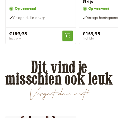
Grijs
Op voorraad
Op voorraad
Vintage duffle design
Vintage herringbone
€189,95
€159,95
Incl. btw
Incl. btw
Dit vind je
misschien ook leuk
Vergeet deze niet!