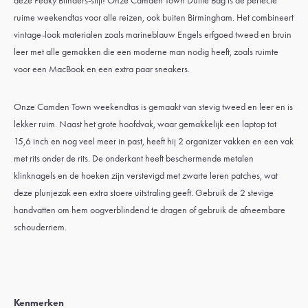
deze Peaky Blinders-stijl! Onze Camden Town Duffle Bag is de perfecte
ruime weekendtas voor alle reizen, ook buiten Birmingham. Het combineert
vintage-look materialen zoals marineblauw Engels erfgoed tweed en bruin
leer met alle gemakken die een moderne man nodig heeft, zoals ruimte
voor een MacBook en een extra paar sneakers.
Onze Camden Town weekendtas is gemaakt van stevig tweed en leer en is
lekker ruim. Naast het grote hoofdvak, waar gemakkelijk een laptop tot
15,6 inch en nog veel meer in past, heeft hij 2 organizer vakken en een vak
met rits onder de rits. De onderkant heeft beschermende metalen
klinknagels en de hoeken zijn verstevigd met zwarte leren patches, wat
deze plunjezak een extra stoere uitstraling geeft. Gebruik de 2 stevige
handvatten om hem oogverblindend te dragen of gebruik de afneembare
schouderriem.
Kenmerken