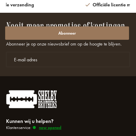
ijde verzending
Officiële licentie met
Nooit meer promoties of kortingen
missen?
Abonneer
Abonneer je op onze nieuwsbrief om op de hoogte te blijven.
Kunnen wij u helpen?
Klantenservice:
now opened