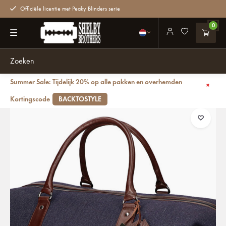
Officiële licentie met Peaky Blinders serie
0
Summer Sale: Tijdelijk 20% op alle pakken en overhemden
Terug
Camden Town - Tweed Duffle Bag - Blauw/Bruin
Kortingscode
BACKTOSTYLE