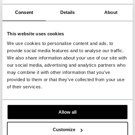
Consent
Details
About
Kunnen wij u helpen?
Klantenservice:
now opened
This website uses cookies
+31 528233787
We use cookies to personalise content and ads, to
provide social media features and to analyse our traffic.
sales@shelbybrothers.com
We also share information about your use of our site with
our social media, advertising and analytics partners who
may combine it with other information that you’ve
provided to them or that they’ve collected from your use
509
customers give us a 9.3 at
Webwinkel-keurmerk
of their services.
Allow all
Deel dit product
Reviews
Customize