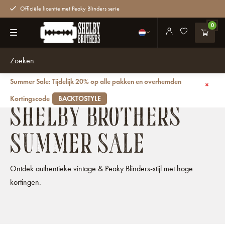
Officiële licentie met Peaky Blinders serie
0
Summer Sale: Tijdelijk 20% op alle pakken en overhemden
Terug
Kortingscode
BACKTOSTYLE
SHELBY BROTHERS
SUMMER SALE
Ontdek authentieke vintage & Peaky Blinders-stijl met hoge
kortingen.