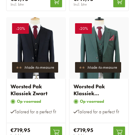
Incl. btw
Incl. btw
-20%
-20%
Made-to-measure
Made-to-measure
Worsted Pak
Worsted Pak
Klassiek Zwart
Klassiek
Donkergroen
Op voorraad
Op voorraad
Tailored for a perfect fit
Tailored for a perfect fit
€719,95
€719,95