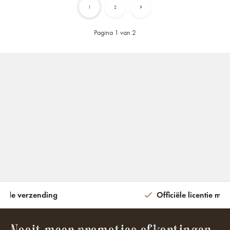
1
2
Pagina 1 van 2
ijde verzending
Officiële licentie met