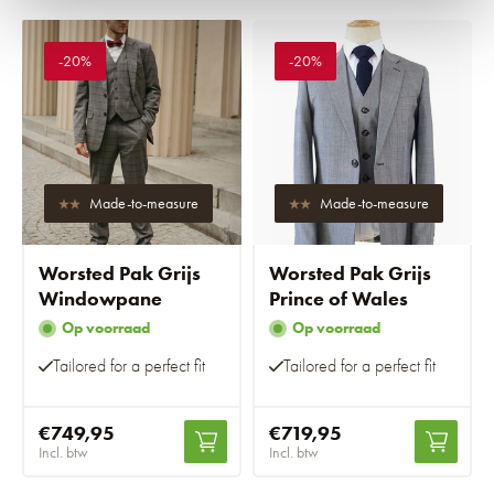
-20%
-20%
Made-to-measure
Made-to-measure
Worsted Pak Grijs
Worsted Pak Grijs
Windowpane
Prince of Wales
Op voorraad
Op voorraad
Tailored for a perfect fit
Tailored for a perfect fit
€749,95
€719,95
Incl. btw
Incl. btw