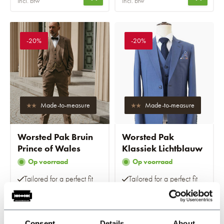
Incl. btw
Incl. btw
-20%
-20%
Made-to-measure
Made-to-measure
Worsted Pak Bruin
Worsted Pak
Prince of Wales
Klassiek Lichtblauw
Op voorraad
Op voorraad
Tailored for a perfect fit
Tailored for a perfect fit
€719,95
€719,95
Incl. btw
Incl. btw
Consent
Details
About