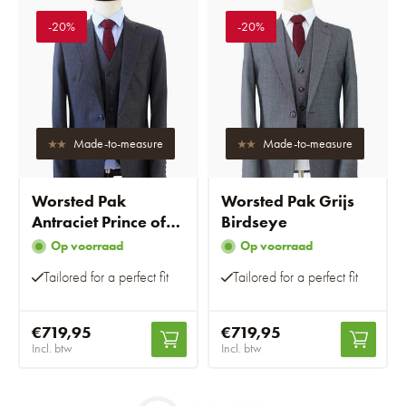
-20%
-20%
Made-to-measure
Made-to-measure
Worsted Pak
Worsted Pak Grijs
Antraciet Prince of
Birdseye
Wales
Op voorraad
Op voorraad
Tailored for a perfect fit
Tailored for a perfect fit
€719,95
€719,95
Incl. btw
Incl. btw