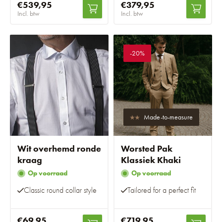
€539,95
€379,95
Incl. btw
Incl. btw
-20%
Made-to-measure
Wit overhemd ronde
Worsted Pak
kraag
Klassiek Khaki
Op voorraad
Op voorraad
Classic round collar style
Tailored for a perfect fit
€69,95
€719,95