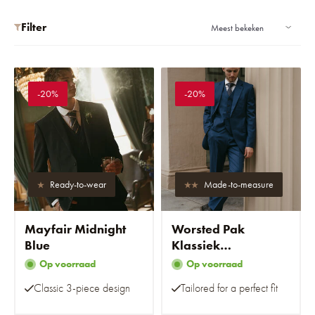
Filter
-20%
-20%
Ready-to-wear
Made-to-measure
Mayfair Midnight
Worsted Pak
Blue
Klassiek
Marineblauw
Op voorraad
Op voorraad
Classic 3-piece design
Tailored for a perfect fit