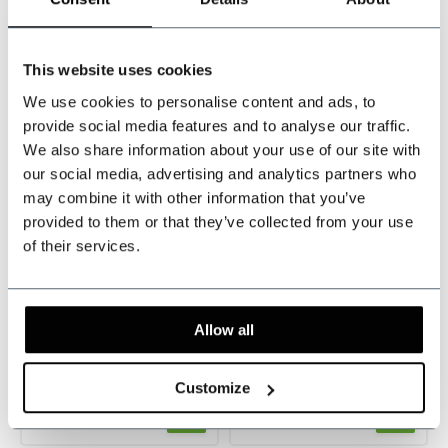
-20%
-20%
This website uses cookies
We use cookies to personalise content and ads, to
provide social media features and to analyse our traffic.
We also share information about your use of our site with
our social media, advertising and analytics partners who
may combine it with other information that you’ve
Made-to-measure
Made-to-measure
provided to them or that they’ve collected from your use
of their services.
Worsted Pak Rood
Worsted Pak
Birdseye
Marineblauw
Birdseye
Op voorraad
Op voorraad
Allow all
Tailored for a perfect fit
Tailored for a perfect fit
Customize
€719,95
€719,95
Incl. btw
Incl. btw