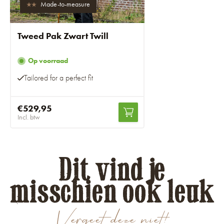
Made-to-measure
Tweed Pak Zwart Twill
Op voorraad
Tailored for a perfect fit
€529,95
Incl. btw
Dit vind je
misschien ook leuk
Vergeet deze niet!