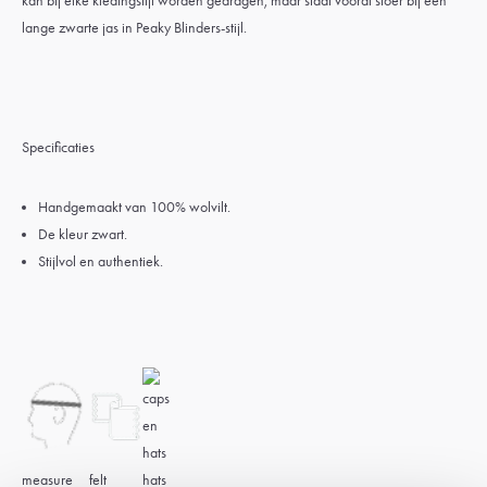
kan bij elke kledingstijl worden gedragen, maar staat vooral stoer bij een
lange zwarte jas in Peaky Blinders-stijl.
Specificaties
Handgemaakt van 100% wolvilt.
De kleur zwart.
Stijlvol en authentiek.
measure
felt
hats