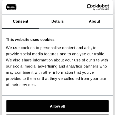
Consent
Details
About
Kunnen wij u helpen?
This website uses cookies
Klantenservice:
openingstijden
We use cookies to personalise content and ads, to
provide social media features and to analyse our traffic.
+31 528233787
We also share information about your use of our site with
our social media, advertising and analytics partners who
sales@shelbybrothers.com
may combine it with other information that you’ve
provided to them or that they’ve collected from your use
of their services.
509
customers give us a 9.3 at
Webwinkel-keurmerk
Allow all