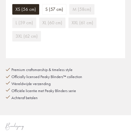
XS (56 cm)
S (57 cm)
M (58cm)
L (59 cm)
XL (60 cm)
XXL (61 cm)
3XL (62 cm)
Premium craftsmanship & timeless style
Officially licensed Peaky Blinders™ collection
Wereldwijde verzending
Officiële licentie met Peaky Blinders serie
Achteraf betalen
Beschrijving