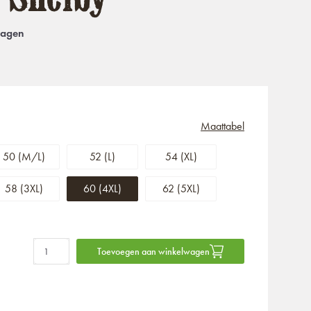
dagen
Maattabel
50 (M/L)
52 (L)
54 (XL)
58 (3XL)
60 (4XL)
62 (5XL)
Toevoegen aan winkelwagen