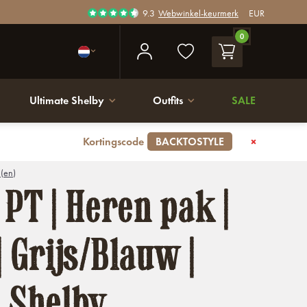
9.3
Webwinkel-keurmerk
EUR
0
Ultimate Shelby
Outfits
SALE
Kortingscode
BACKTOSTYLE
 (en)
 PT | Heren pak |
| Grijs/Blauw |
 Shelby