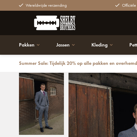
Wereldwijde verzending
Officiële
Pakken
Jassen
Kleding
Pet
Summer Sale: Tijdelijk 20% op alle pakken en overhem
Terug
Mayfair PT | Heren pak | 3-delig | Grijs/Blauw | Tho