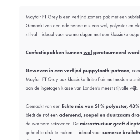
Mayfair PT Grey is een verfijnd zomers pak met een subtie
Gemaakt van een ademende mix van wol, polyester en elast
stijlvol – ideaal voor warme dagen met een klassieke edge
Confectiepakken kunnen
wel
geretourneerd word
Geweven in een verfijnd puppytooth-patroon
, com
Mayfair PT Grey-pak klassieke Britse flair met moderne sni
aan de ingetogen klasse van Londen’s meest stijlvolle wijk.
Gemaakt van een
lichte mix van 51% polyester, 43
biedt de stof een
ademend, soepel en duurzaam dra
de warmere seizoenen. De
microstructuur geeft diept
geheel te druk te maken — ideaal voor
zomerse bruilofte