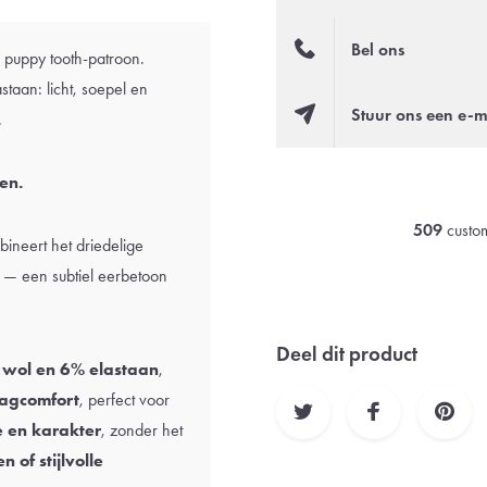
Bel ons
l puppy tooth-patroon.
aan: licht, soepel en
Stuur ons een e-m
.
en.
509
custom
bineert het driedelige
t — een subtiel eerbetoon
Deel dit product
% wol en 6% elastaan
,
agcomfort
, perfect voor
e en karakter
, zonder het
n of stijlvolle