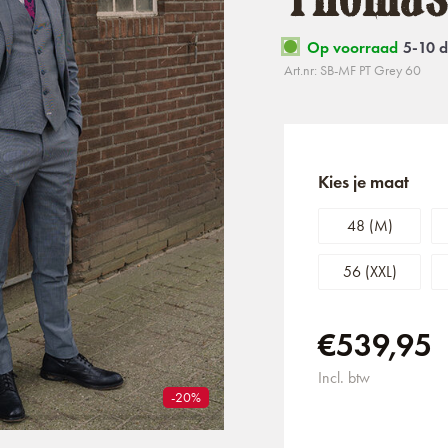
Op voorraad
5-10 
Art.nr: SB-MF PT Grey 60
Kies je maat
48 (M)
56 (XXL)
€539,95
Incl. btw
-20%