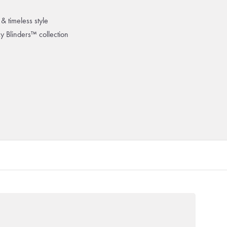
& timeless style
ky Blinders™ collection