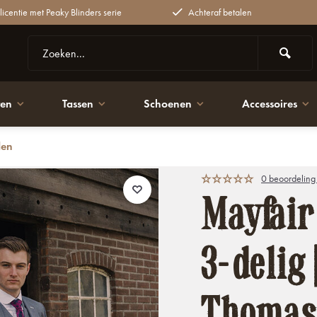
 licentie met Peaky Blinders serie
Achteraf betalen
ten
Tassen
Schoenen
Accessoires
den
mas Shelby
0 beoordeling
Mayfair
3-delig 
Thomas