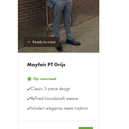
Ready-to-wear
Mayfair PT Grijs
Op voorraad
Classic 3-piece design
Refined houndstooth weave
Modern elegance meets tradition