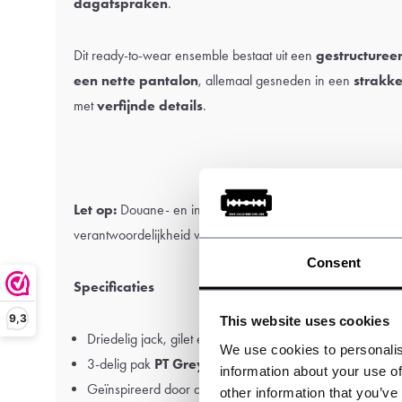
dagafspraken
.
Dit ready-to-wear ensemble bestaat uit een
gestructureer
een nette pantalon
, allemaal gesneden in een
strakk
met
verfijnde details
.
Let op:
Douane- en invoerrechten kunnen van toepassing zi
verantwoordelijkheid van de klant.
Consent
Specificaties
9,3
This website uses cookies
Driedelig jack, gilet en broek.
We use cookies to personalis
3-delig pak
PT Grey
.
information about your use of
Geïnspireerd door de Peaky Blinders
other information that you’ve