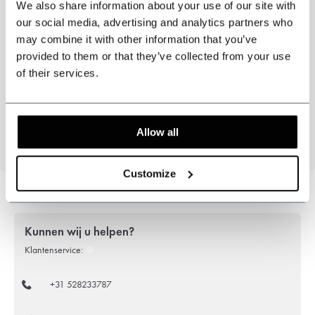
We also share information about your use of our site with
Driedelig jack, gilet en broek.
our social media, advertising and analytics partners who
3-delig pak
PT Grey
.
may combine it with other information that you’ve
provided to them or that they’ve collected from your use
Geïnspireerd door de Peaky Blinders
of their services.
Kleur: Grijs/blauw
Patroon: Puppytooth.
51% polyester, 43% Wol, 6% elastaan
Allow all
Customize
Kunnen wij u helpen?
Klantenservice:
+31 528233787