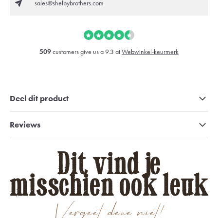
sales@shelbybrothers.com
509
customers give us a 9.3 at
Webwinkel-keurmerk
Deel dit product
Reviews
Dit vind je
misschien ook leuk
Vergeet deze niet!