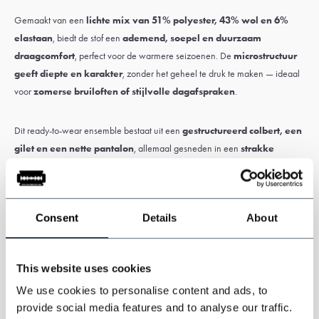
Gemaakt van een
lichte mix van 51% polyester, 43% wol en 6%
elastaan
, biedt de stof een
ademend, soepel en duurzaam
draagcomfort
, perfect voor de warmere seizoenen. De
microstructuur
geeft diepte en karakter
, zonder het geheel te druk te maken — ideaal
voor
zomerse bruiloften of stijlvolle dagafspraken
.
Dit ready-to-wear ensemble bestaat uit een
gestructureerd colbert, een
gilet en een nette pantalon
, allemaal gesneden in een
strakke
pasvorm
en afgewerkt met
verfijnde details
.
Consent
Details
About
Let op:
Douane- en invoerrechten kunnen van toepassing zijn en zijn
uitsluitend de verantwoordelijkheid van de klant.
This website uses cookies
We use cookies to personalise content and ads, to
Specificaties
provide social media features and to analyse our traffic.