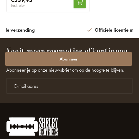
Incl. btw
ijde verzending
Officiële licentie met
Nooit meer promoties of kortingen
missen?
Abonneer
Abonneer je op onze nieuwsbrief om op de hoogte te blijven.