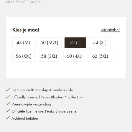
Art.nr: SB-MF PT Grey 52
Kies je maat
Maattabel
48 (M)
50 (M/L)
52 (L)
54 (XL)
56 (XXL)
58 (3XL)
60 (4XL)
62 (5XL)
Premium craftsmanship & timeless style
Officially licensed Peaky Blinders™ collection
Wereldwijde verzending
Officiële licentie met Peaky Blinders serie
Achteraf betalen