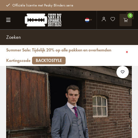
Officiële licentie met Peaky Blinders serie
0
Summer Sale: Tijdelijk 20% op alle pakken en overhemden
Terug
Mayfair PT | Heren pak | 3-delig | Grijs/Blauw | Thomas Shelby
Kortingscode
BACKTOSTYLE