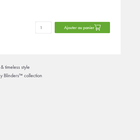
Ajouter au panier
& timeless style
ky Blinders™ collection