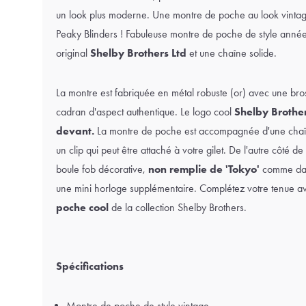
un look plus moderne. Une montre de poche au look vintage
Peaky Blinders ! Fabuleuse montre de poche de style anné
original
Shelby Brothers Ltd
et une chaîne solide.
La montre est fabriquée en métal robuste (or) avec une bro
cadran d'aspect authentique. Le logo cool
Shelby Brothers
devant.
La montre de poche est accompagnée d'une chaîn
un clip qui peut être attaché à votre gilet. De l'autre côté 
boule fob décorative,
non remplie de 'Tokyo'
comme dans
une mini horloge supplémentaire. Complétez votre tenue a
poche cool
de la collection Shelby Brothers.
Spécifications
Montre de poche de style vintage