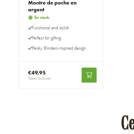
Montre de poche en
argent
En stock
Functional and stylish
Perfect for gifting
Peaky Blinders-inspired design
€49,95
Taxes incluses
Ce