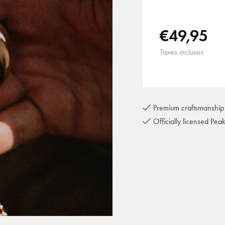
€49,95
Taxes incluses
Premium craftsmanship 
Officially licensed Pea