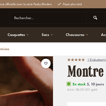
nce officielle avec la série Peaky Blinders
Payer plus tard
Casquettes
Sacs
Chaussures
Ac
emises
1 Évaluation(s
Montre 
En stock
5, 10 jours
Art.nr: SB-OF-201-gold