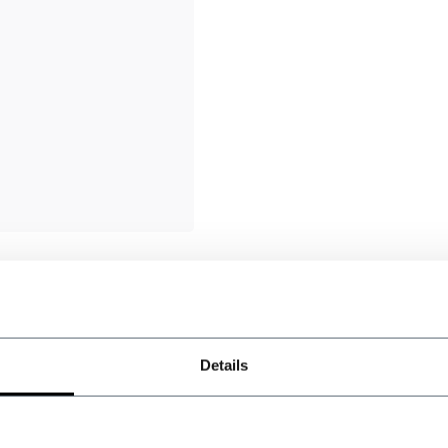
Details
LM
Lukas Meister
Schnelle Lieferung, b