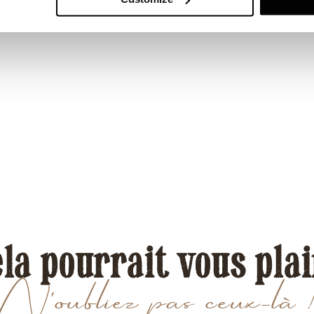
la pourrait vous pla
N'oubliez pas ceux-là 