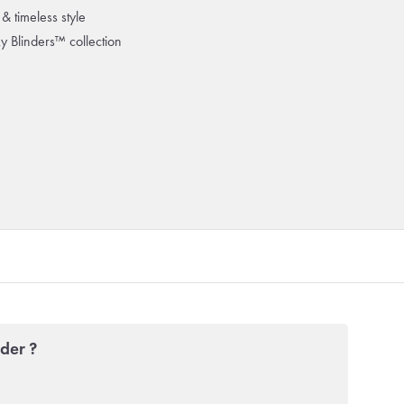
& timeless style
ky Blinders™ collection
der ?