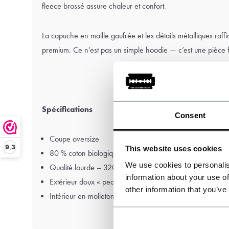
fleece brossé assure chaleur et confort.
La capuche en maille gaufrée et les détails métalliques raf
premium. Ce n’est pas un simple hoodie — c’est une pièce f
Spécifications
Consent
Coupe oversize
9,3
This website uses cookies
80 % coton biologique, 20 % polyester recyclé
We use cookies to personalis
Qualité lourde – 320 g/m²
information about your use of
Extérieur doux « peached »
other information that you’ve
Intérieur en molleton brossé