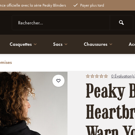
nce officielle avec la série Peaky Blinders
Payer plus tard
Casquettes
Sacs
Chaussures
Ac
emises
Noir
0 Évaluation(s
Peaky B
Heartbr
Warn Yo