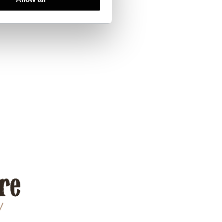
ire
!