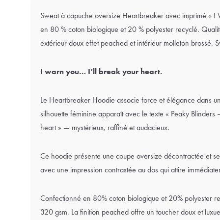
Sweat à capuche oversize Heartbreaker avec imprimé « I 
en 80 % coton biologique et 20 % polyester recyclé. Quali
extérieur doux effet peached et intérieur molleton brossé.
I warn you… I’ll break your heart.
Le Heartbreaker Hoodie associe force et élégance dans un 
silhouette féminine apparaît avec le texte « Peaky Blinders –
heart » — mystérieux, raffiné et audacieux.
Ce hoodie présente une coupe oversize décontractée et se
avec une impression contrastée au dos qui attire immédiate
Confectionné en 80% coton biologique et 20% polyester rec
320 gsm. La finition peached offre un toucher doux et luxueu