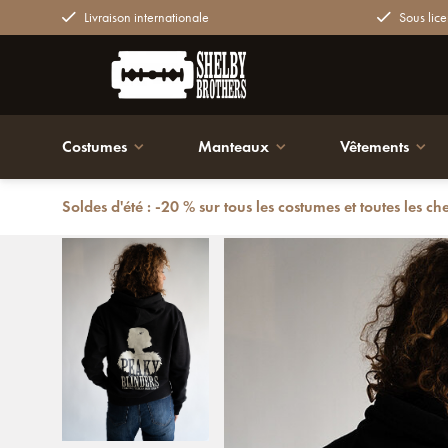
Livraison internationale
Sous lice
Costumes
Manteaux
Vêtements
Soldes d'été : -20 % sur tous les costumes et toutes les ch
Retour
Peaky Blinders Heartbreaker Hoodie – “I Warn You” 