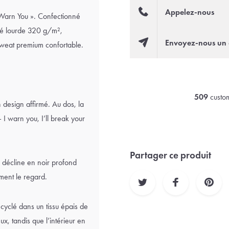
Appelez-nous
Warn You ». Confectionné
té lourde 320 g/m²,
Envoyez-nous un 
 Sweat premium confortable.
509
custom
design affirmé. Au dos, la
 I warn you, I’ll break your
Partager ce produit
 décline en noir profond
ment le regard.
yclé dans un tissu épais de
x, tandis que l’intérieur en