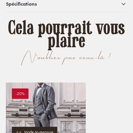
Spécifications
Cela pourrait vous
plaire
N'oubliez pas ceux-là !
-20%
Made-to-measure