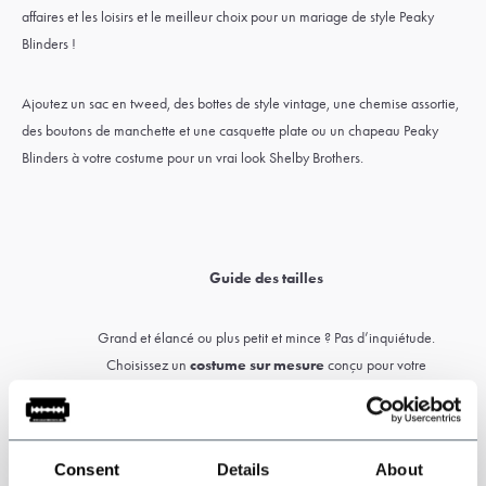
affaires et les loisirs et le meilleur choix pour un mariage de style Peaky
Blinders !
Ajoutez un sac en tweed, des bottes de style vintage, une chemise assortie,
des boutons de manchette et une casquette plate ou un chapeau Peaky
Blinders à votre costume pour un vrai look Shelby Brothers.
Guide des tailles
Grand et élancé ou plus petit et mince ? Pas d’inquiétude.
Choisissez un
costume sur mesure
conçu pour votre
morphologie et votre coupe.
Avant de commander, téléchargez notre guide des mesures afin de
Consent
Details
About
prendre vos mensurations avec précision. Veuillez indiquer toutes