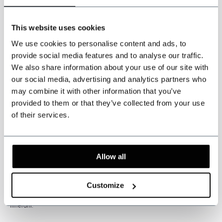
les mesures en
centimètres
et votre poids en
kilogrammes
.
This website uses cookies
*Cliquez sur le logo PDF pour télécharger notre guide des
We use cookies to personalise content and ads, to
tailles*
provide social media features and to analyse our traffic.
We also share information about your use of our site with
our social media, advertising and analytics partners who
may combine it with other information that you’ve
provided to them or that they’ve collected from your use
Attention : ce produit est fait à la main. Le délai de livraison est
of their services.
généralement de 4 à 6 semaines.
Des droits de douane et
d'importation peuvent s'appliquer et relèvent de la seule responsabilité du
client.
Allow all
* Les articles personnalisés ne peuvent être ni échangés ni retournés.
Veuillez mesurer soigneusement pour la bonne taille de la combinaison. Si
Customize
vous n'êtes pas sûr de cela, faites-vous mesurer par un tailleur ou un tailleur
itinérant.