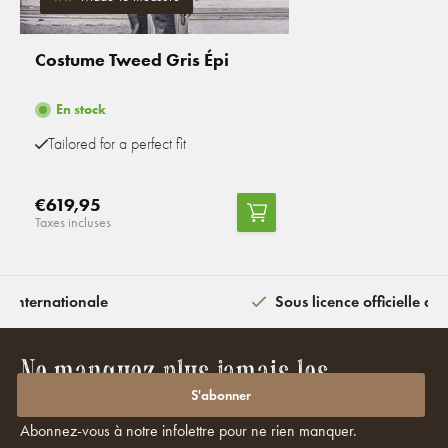
Costume Tweed Gris Épi
En stock
Tailored for a perfect fit
€619,95
Taxes incluses
n internationale
Sous licence officielle av
Ne manquez plus jamais les
promotions ou les réductions ?
S'abonner
Abonnez-vous à notre infolettre pour ne rien manquer.