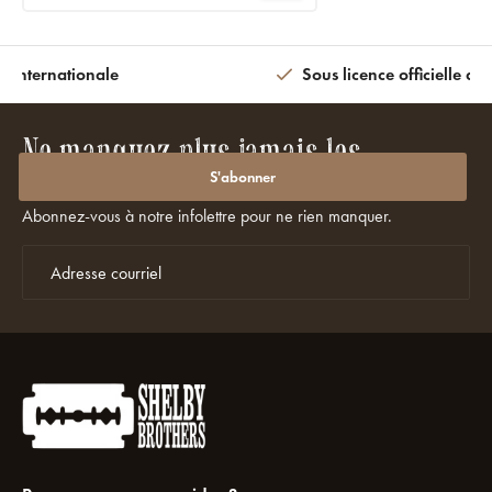
n internationale
Sous licence officielle av
Ne manquez plus jamais les
promotions ou les réductions ?
S'abonner
Abonnez-vous à notre infolettre pour ne rien manquer.