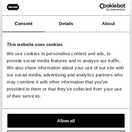
Consent
Details
About
Pouvons-nous vous aider ?
Service à la clientèle:
This website uses cookies
+31 528233787
We use cookies to personalise content and ads, to
provide social media features and to analyse our traffic.
We also share information about your use of our site with
sales@shelbybrothers.com
our social media, advertising and analytics partners who
may combine it with other information that you’ve
provided to them or that they’ve collected from your use
of their services.
509
customers give us a 9.3 at
Webwinkel-keurmerk
Allow all
Partager ce produit