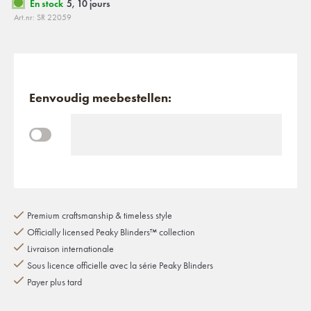
En stock
5, 10 jours
Art.nr: SR 22059
Eenvoudig meebestellen:
Premium craftsmanship & timeless style
Officially licensed Peaky Blinders™ collection
Livraison internationale
Sous licence officielle avec la série Peaky Blinders
Payer plus tard