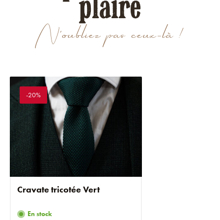
plaire
N'oubliez pas ceux-là !
-20%
Cravate tricotée Vert
En stock