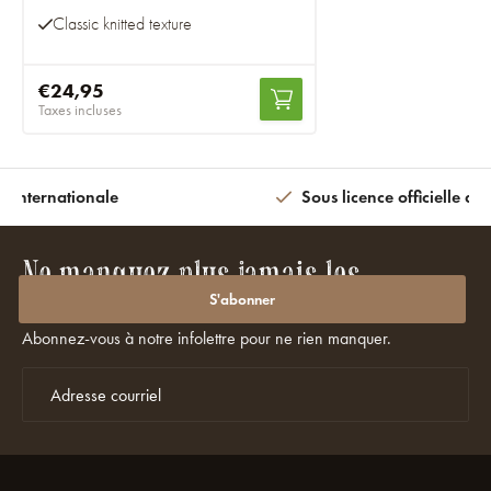
Classic knitted texture
€24,95
Taxes incluses
n internationale
Sous licence officielle av
Ne manquez plus jamais les
promotions ou les réductions ?
S'abonner
Abonnez-vous à notre infolettre pour ne rien manquer.