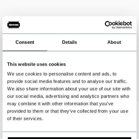
Caractéristiques
Consent
Details
About
Tissu
: Polyester
Couleur
: Vert
Largeur
: 5,5 cm
This website uses cookies
Longueur
: env. 148 cm
We use cookies to personalise content and ads, to
Cette cravate en tricot est finie droite au lieu d'un point comme avec les
provide social media features and to analyse our traffic.
cravates traditionnelles.
We also share information about your use of our site with
our social media, advertising and analytics partners who
may combine it with other information that you’ve
provided to them or that they’ve collected from your use
of their services.
Pouvons-nous vous aider ?
Service à la clientèle: