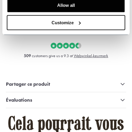
Allow all
+31 528233787
Customize
sales@shelbybrothers.com
509
customers give us a 9.3 at
Webwinkel-keurmerk
Partager ce produit
Évaluations
Cela pourrait vous